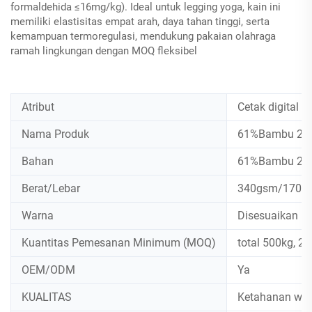
formaldehida ≤16mg/kg). Ideal untuk legging yoga, kain ini
memiliki elastisitas empat arah, daya tahan tinggi, serta
kemampuan termoregulasi, mendukung pakaian olahraga
ramah lingkungan dengan MOQ fleksibel
Atribut
Cetak digital
Nama Produk
61%Bambu 27%
Bahan
61%Bambu 27%
Berat/Lebar
340gsm/170c
Warna
Disesuaikan b
Kuantitas Pemesanan Minimum (MOQ)
total 500kg, 25
OEM/ODM
Ya
KUALITAS
Ketahanan war