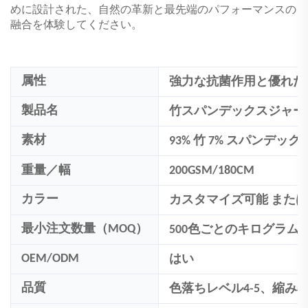
めに設計された、自然の革新と最先端のパフォーマンスの
融合を体験してください。
属性
強力な抗菌作用と優れた
製品名
竹スパンデックスジャー
素材
93
% 竹
7
% スパンデック
重量／幅
200GSM/180CM
カラー
カスタマイズ可能
またはP
最小注文数量（MOQ）
500
色ごとのキログラム
OEM/ODM
はい
品質
色落ちレベル4-5、縮み率: