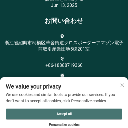
Jun 13, 2025
お問い合わせ
浙江省紹興市柯橋区華舍街道クロスボーダーアマゾン電子
商取引産業団地5棟201室
+86-18888719360
[email protected]
We value your privacy
We use cookies and similar tools to provide our services. If you
don't want to accept all cookies, click Personalize cookies.
Accept all
著作権 © 紹興市オヤeahテキスタイル有限公司 すべての
Personalize cookies
権利予約 -
プライバシーポリシー