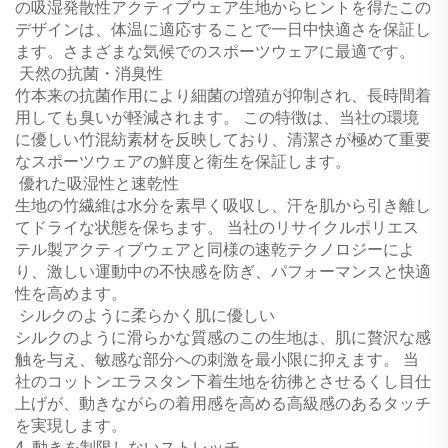
の吸湿発散性アクティブウェア生地からヒントを得たこの
デザインは、体温に適応することで一日中快適さを保証し
ます。さまざまな気候でのスポーツウェアに最適です。
‌
天然の抗菌・消臭性
竹本来の抗菌作用により細菌の増殖が抑制され、長時間着
用しても臭いが軽減されます。
この特徴は、当社の環境
に優しい竹混紡素材を反映しており、清潔さが極めて重要
なスポーツウェアの鮮度と衛生を保証します。
‌
優れた吸湿性と速乾性
生地の竹繊維は水分を素早く吸収し、汗を肌から引き離し
てドライな状態を保ちます。
当社のリサイクルポリエス
テル製アクティブウェアと同様の速乾テクノロジーによ
り、激しい運動中の不快感を防ぎ、パフォーマンスと快適
性を高めます。
‌
シルクのように柔らかく肌に優しい
シルクのように滑らかな質感のこの生地は、肌に贅沢な感
触を与え、敏感な部分への刺激を最小限に抑えます。
当
社のコットンエラスタン下着生地を彷彿とさせるくし目仕
上げが、動きながらの着用感を高める高級感のあるタッチ
を実現します。
‌4-
動きを制限しないストレッチ