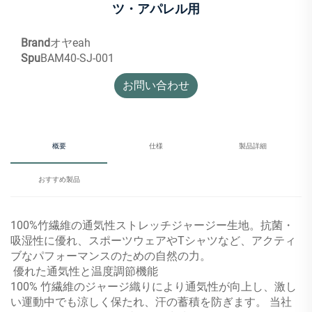
ツ・アパレル用
Brand
オヤeah
Spu
BAM40-SJ-001
お問い合わせ
概要
仕様
製品詳細
おすすめ製品
100%竹繊維の通気性ストレッチジャージー生地。抗菌・
吸湿性に優れ、スポーツウェアやTシャツなど、アクティ
ブなパフォーマンスのための自然の力。
‌
優れた通気性と温度調節機能
100% 竹繊維のジャージ織りにより通気性が向上し、激し
い運動中でも涼しく保たれ、汗の蓄積を防ぎます。
当社