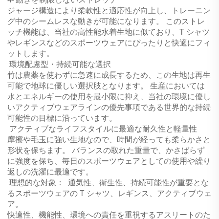
ジャージ構造により柔軟性と適応性が向上し、トレーニン
グ中のシームレスな動きが可能になります。
このストレ
ッチ機能は、当社の高性能水着生地に似ており、T シャツ
やレギンスなどのスポーツウェアにぴったりと快適にフィ
ットします。
‌
環境配慮型・持続可能な選択
竹は農薬を使わずに急速に成長するため、この生地は再生
可能で地球に優しい選択肢となります。
生産においては
水とエネルギーの使用を最小限に抑え、当社の環境に優し
いアクティブウェアラインの優先事項である世界的な持続
可能性の目標に沿っています。
‌
アクティブなライフスタイルに最適な耐久性と軽量性
摩擦や毛玉に強い生地なので、時間が経っても柔らかさと
形状を保ちます。
バランスの取れた重量で、かさばらず
に強度を保ち、毎日のスポーツウェアとしての使用や繰り
返しの洗濯に最適です。
‌
理想的な対象：
‌
通気性、衛生性、持続可能性が重要とな
るスポーツウェアの T シャツ、レギンス、アクティブウェ
ア。
快適性、機能性、環境への責任を重視するアスリートのた