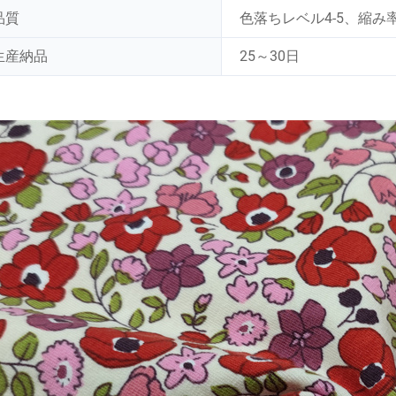
品質
色落ちレベル4-5、縮み率
生産納品
25～30日