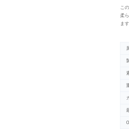
こ
柔
ま