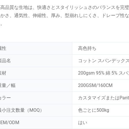
の高品質な生地は、快適さとスタイリッシュさのバランスを完
らかさ、通気性、伸縮性、厚み、型崩れしにくさ、ドレープ性
す。
属性
高色持ち
製品名
コットン スパンデックス
素材
200gsm 95% 綿 5
重量／幅
200GSM/160CM
カラー
カスタマイズまたはPanto
最小注文数量（MOQ）
色ごとに500kg
OEM/ODM
はい