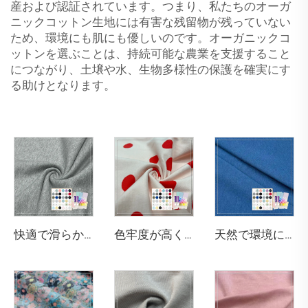
産および認証されています。つまり、私たちのオーガ
ニックコットン生地には有害な残留物が残っていない
ため、環境にも肌にも優しいのです。オーガニックコ
ットンを選ぶことは、持続可能な農業を支援すること
につながり、土壌や水、生物多様性の保護を確実にす
る助けとなります。
快適で滑らかな420gsm 70% バンブー 30% オーガニックコットンのフレンチテリー生地で、フーディに適しています
色牢度が高く 200gsm 綿95% スパンデックス5% ジャージー柄生地 子供用Tシャツに適しています
天然で環境にやさしく、抗菌・消臭性のある290gsm 63% バンブー、27% オーガニックコットン、10% スパンデックスのジャージー生地は、高級スポーツウォームウェアに最適です