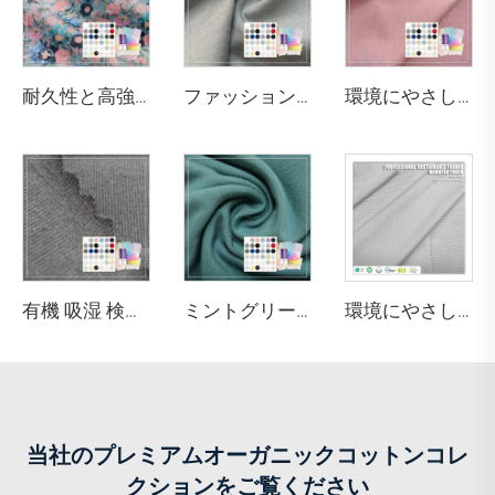
耐久性と高強度を備えた70gsmの100%コットンプリントポプリン生地で、シャツの製作に適しています。
ファッション性があり快適でエコフレンドリーなストレッチ性軽量ニット・シワになりにくいモーダル／コットンボクサーパンツ
環境にやさしく柔らかいOhyeahブランド32Sジャージースパンデックスコットンモーダル生地モデルOY-103 164gsm（下着用）
有機 吸湿 検温 抗菌 通気性あり ストレッチ 環境にやさしい 中肉 アクティブウェア用コットン生地
ミントグリーン 220GSM バンブー・オーガニックコットン・スパンデックス ジャージ生地（アパレル・スポーツウェア用、抗菌・環境にやさしい仕様）
環境にやさしいストレッチ防水帯電防止縮み防止 30% Coolmaxポリエステル 70% スーピマコットン 170GSM ベッド用生地
当社のプレミアムオーガニックコットンコレ
クションをご覧ください