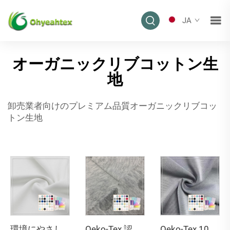
JA
オーガニックリブコットン生
地
卸売業者向けのプレミアム品質オーガニックリブコッ
トン生地
環境にやさしい両面編み通気性・紫外線防止・高伸縮性 79%リサイクルポリエステル 21%スパンデックス ファブリック（水着用）
Oeko-Tex 認証 100%ポリエステル ジャカード生地 静電防止 撥水性あり 幅160cm 30番手糸支数 タオル用
Oeko-Tex 100 認定 ダブルフェース ストレッチ 吸湿性 環境にやさしい 100%ポリエステル ズボン地 生地（レディース・ベビー・キッズ用）