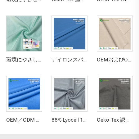
環境にやさしい67%バンブー、28%ヘンプ、5%スパンデックス製の通気性・抗菌・吸湿性に優れたフリース生地（ランジェリー・アクティブウェア用）
ナイロンスパンデックスシングルジャージ生地 - 水着・スポーツウェア用の通気性・ストレッチ性・撥水・速乾性、135gsm、幅152cm
OEMおよびODM対応 環境にやさしい100%竹繊維ジャージ生地 抗菌 吸湿性 通気性 備えた衣料品向け素材
OEM／ODM GRS認証済み 80%リサイクルポリエステル 20%スパンデックス インロック生地 高伸縮性 防水 水分速乾 中肉地
88% Lyocell 12% スパンデックス ジャージ生地 抗菌 吸湿性 環境にやさしい 軽量 アクティブウェア・スポーツウェア向け
Oeko-Tex 認定 69% バンブー 31% ソロナ ジャージ生地 - 女性用・キッズ服向け抗菌軽量生地