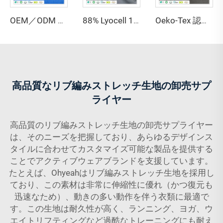
OEM／ODM GRS認証済み 80%リサイクルポリエステル 20%スパンデックス インロック生地 高伸縮性 防水 水分速乾 中肉地
88% Lyocell 12% スパンデックス ジャージ生地 抗菌 吸湿性 環境にやさしい 軽量 アクティブウェア・スポーツウェア向け
Oeko-Tex 認定 69% バンブー 31% ソロナ ジャージ生地 - 女性用・キッズ服向け抗菌軽量生地
高品質なリブ編みストレッチ生地の卸売サプ
ライヤー
高品質のリブ編みストレッチ生地の卸売サプライヤー
は、そのニーズを把握しており、あらゆるデザインス
タイルに合わせてカスタマイズ可能な製品を提供する
ことでアクティブウェアブランドを支援しています。
たとえば、Ohyeahはリブ編みストレッチ生地を採用し
ており、この素材は非常に伸縮性に優れ（かつ復元も
迅速なため）、動きの多い動作を伴う衣類に最適で
す。この生地は耐久性が高く、ランニング、ヨガ、ウ
エイトリフティングなど過酷なトレーニングにも耐え