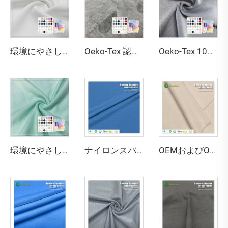
環境にやさしい両面編み通気性・紫外線防止・高伸縮性 79%リサイクルポリエステル 21%スパンデックス ファブリック（水着用）
Oeko-Tex 認証 100%ポリエステル ジャカード生地 静電防止 撥水性あり 幅160cm 30番手糸支数 タオル用
Oeko-Tex 100 認定 ダブルフェース ストレッチ 吸湿性 環境にやさしい 100%ポリエステル ズボン地 生地（レディース・ベビー・キッズ用）
環境にやさしい67%バンブー、28%ヘンプ、5%スパンデックス製の通気性・抗菌・吸湿性に優れたフリース生地（ランジェリー・アクティブウェア用）
ナイロンスパンデックスシングルジャージ生地 - 水着・スポーツウェア用の通気性・ストレッチ性・撥水・速乾性、135gsm、幅152cm
OEMおよびODM対応 環境にやさしい100%竹繊維ジャージ生地 抗菌 吸湿性 通気性 備えた衣料品向け素材