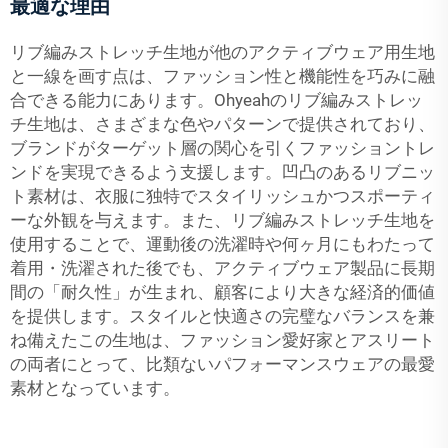
最適な理由
リブ編みストレッチ生地が他のアクティブウェア用生地
と一線を画す点は、ファッション性と機能性を巧みに融
合できる能力にあります。Ohyeahのリブ編みストレッ
チ生地は、さまざまな色やパターンで提供されており、
ブランドがターゲット層の関心を引くファッショントレ
ンドを実現できるよう支援します。凹凸のあるリブニッ
ト素材は、衣服に独特でスタイリッシュかつスポーティ
ーな外観を与えます。また、リブ編みストレッチ生地を
使用することで、運動後の洗濯時や何ヶ月にもわたって
着用・洗濯された後でも、アクティブウェア製品に長期
間の「耐久性」が生まれ、顧客により大きな経済的価値
を提供します。スタイルと快適さの完璧なバランスを兼
ね備えたこの生地は、ファッション愛好家とアスリート
の両者にとって、比類ないパフォーマンスウェアの最愛
素材となっています。