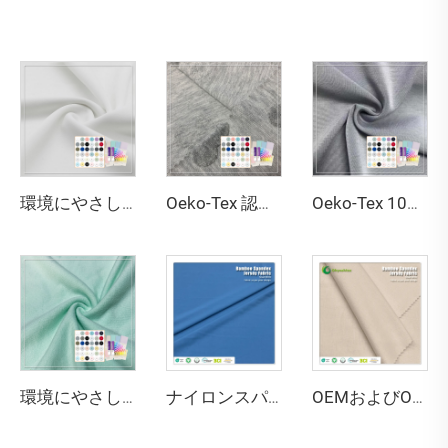
環境にやさしい両面編み通気性・紫外線防止・高伸縮性 79%リサイクルポリエステル 21%スパンデックス ファブリック（水着用）
Oeko-Tex 認証 100%ポリエステル ジャカード生地 静電防止 撥水性あり 幅160cm 30番手糸支数 タオル用
Oeko-Tex 100 認定 ダブルフェース ストレッチ 吸湿性 環境にやさしい 100%ポリエステル ズボン地 生地（レディース・ベビー・キッズ用）
環境にやさしい67%バンブー、28%ヘンプ、5%スパンデックス製の通気性・抗菌・吸湿性に優れたフリース生地（ランジェリー・アクティブウェア用）
ナイロンスパンデックスシングルジャージ生地 - 水着・スポーツウェア用の通気性・ストレッチ性・撥水・速乾性、135gsm、幅152cm
OEMおよびODM対応 環境にやさしい100%竹繊維ジャージ生地 抗菌 吸湿性 通気性 備えた衣料品向け素材