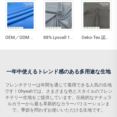
OEM／ODM GRS認証済み 80%リサイクルポリエステル 20%スパンデックス インロック生地 高伸縮性 防水 水分速乾 中肉地
88% Lyocell 12% スパンデックス ジャージ生地 抗菌 吸湿性 環境にやさしい 軽量 アクティブウェア・スポーツウェア向け
Oeko-Tex 認定 69% バンブー 31% ソロナ ジャージ生地 - 女性用・キッズ服向け抗菌軽量生地
一年中使えるトレンド感のある多用途な生地
フレンチテリーは年間を通じて着用できる人気の生地
です！Ohyeahでは、さまざまな色とスタイルのフレン
チテリー生地をご提供しています。伝統的なナチュラ
ルカラーから最も革新的なカラーバリエーションま
で、季節を問わずお使いいただける生地です。