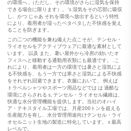
,
の環境へ
（ただし、その環境がさらに湿気を保持
’
s
できる場合に限ります）。
湿気をその芯部に吸収
じゃあ
し、かつ
それを環境へ放出するという特性
により、着用者が湿ったベタベタした不快感を覚え
ることを防ぎます。
この二つの機能を兼ね備えた点こそが、テンセル・
ライオセルをアクティブウェアに最適な素材として
以及
います。
また、暑い屋外から冷房の効いたオ
.
フィスへと移動する通勤用衣類にも最適です。
こ
れにより、着用者は一方の環境では暑さと湿気によ
る不快感を、もう一方では寒さと湿気による不快感
例えば
をそれぞれ回避できます。衣服において、
は
トラベルシャツやスポーツ用品などでは
過酷な
s,
環境にさらされる
テンセル・ライオセル繊維は、
快適な水分管理機能を提供します。当社のオハイ
ア・テキスタイル工場では、月産200トンを超える
生産能力を有し、水分管理用途向けテンセル・ライ
s
オセルニット生地の製造に特化しています。
最高
レベルで。