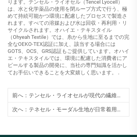
ります。テンセル・ライオセル（Tencel Lyocell）
は、水と化学薬品の使用を閉ループ方式で行う、極
めて持続可能かつ環境に配慮したプロセスで製造さ
れます。すべての溶媒および水は回収・再利用・リ
サイクルされます。オハイエ・テキスタイル
（Ohyeah Textile）では、糸から生地に至るまでの完
全なOEKO-TEX認証に加え、該当する場合には
GOTS、OCS、GRS認証もご提供しています。オハイ
エ・テキスタイルでは、環境に配慮した消費者にア
ピールする製品の開発に、当社の専門知識を活かし
.
てお手伝いできることを大変嬉しく思います。
前へ：
テンセル・ライオセルが現代の繊維応用における通気性をいかに向上させるか
次へ：
テネセル・モーダル生地が日常着用のアパレルにおける柔らかさをいかに向上させるか