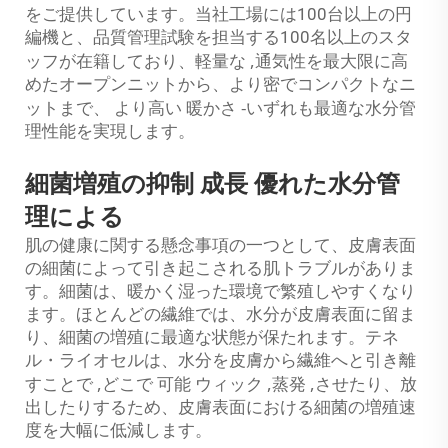
をご提供しています。当社工場には100台以上の円
編機と、品質管理試験を担当する100名以上のスタ
,
ッフが在籍しており、軽量な
通気性を最大限に高
めたオープンニットから、より密でコンパクトなニ
より高い
-
ットまで、
暖かさ
いずれも最適な水分管
理性能を実現します。
細菌増殖の抑制
成長
優れた水分管
理による
肌の健康に関する懸念事項の一つとして、皮膚表面
の細菌によって引き起こされる肌トラブルがありま
す。細菌は、暖かく湿った環境で繁殖しやすくなり
ます。ほとんどの繊維では、水分が皮膚表面に留ま
り、細菌の増殖に最適な状態が保たれます。テネ
ル・ライオセルは、水分を皮膚から繊維へと引き離
,
可能
,
,
すことで
どこで
ウィック
蒸発
させたり、放
出したりするため、皮膚表面における細菌の増殖速
度を大幅に低減します。