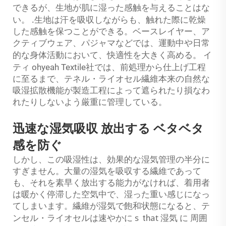
できるが、生地が肌に湿った感触を与えることはな
.
い。
生地は汗を吸収しながらも、触れた際に乾燥
した感触を保つことができる。ベースレイヤー、ア
クティブウェア、パジャマなどでは、運動中や日常
イ
的な身体活動において、快適性を大きく高める。
ティ
ohyeah Textile社では、前処理から仕上げ工程
に至るまで、テネル・ライオセル繊維本来の自然な
吸湿拡散機能が製造工程によって遮られたり損なわ
れたりしないよう厳重に管理している。
迅速な湿気吸収
放出する
ベタベタ
感を防ぐ
しかし、この吸湿性は、効果的な湿気管理の半分に
すぎません。大量の湿気を吸収する繊維であって
も、それを素早く放出する能力がなければ、着用者
は暖かく停滞した空気中で、湿った重い感じになっ
てしまいます。繊維が湿気で飽和状態になると、テ
s
at
に
ンセル・ライオセルは速やかに
th
湿気
周囲