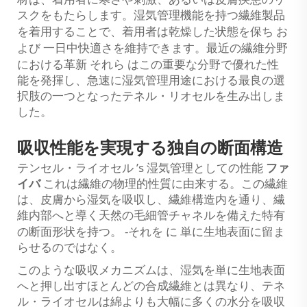
スクをもたらします。湿気管理機能を持つ繊維製品
お
を着用することで、着用者は乾燥した状態を保ち
よび
一日中快適さを維持できます。最近の繊維分野
それら
における革新
はこの重要な分野で優れた性
能を発揮し、急速に湿気管理用途における最良の選
択肢の一つとなったテネル・リオセルを生み出しま
した。
吸収性能を実現する独自の断面構造
’
s
テンセル・ライオセル
湿気管理としての性能
ファ
イバ
これは繊維の物理的性質に由来する。この繊維
は、皮膚から湿気を吸収し、繊維構造内を通り、繊
維内部へと導く天然の毛細管チャネルを備えた特有
-
に
の断面形状を持つ。
それを
単に生地表面に留ま
らせるのではなく。
このような吸収メカニズムは、湿気を単に生地表面
へと押し出すほとんどの合成繊維とは異なり、テネ
ル・ライオセルは綿よりも大幅に多くの水分を吸収