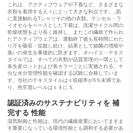
これは、アクティブウェアや下着など、さまざまな
,
衣類を着用する人々にとって大きな利点です。
肌
に直接触れるTシャツその他の衣類。テンセル・ラ
イオセルをベースとした下着は、洗濯サイクル間の
乾燥状態をより長く維持し、またこの繊維で作られ
たアクティブウェアは、運動終了後も長時間にわた
り汗を吸収・拡散し続け、結果として細菌の増殖や
臭いの発生を事後的に防ぎます。オハイエ・テキス
タイルでは、すべての衣類が品質管理の一環として
各生産ロットおよび各カラーごとに実施される、十
分な水分管理性能を確認する試験に合格していま
s
す。当社のテキスタイルは
収縮率が5％未満であ
s
に
り、色牢度レベルは
4
5.
認証済みのサステナビリティを
補
完する
性能
湿気制御と性能は、現代の繊維産業においてますま
す重要になっている環境性能とも調和する必要があ