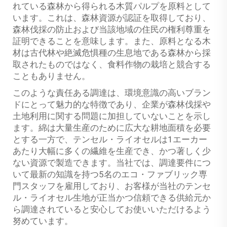
れている森林から得られる木質パルプを原料として
います。これは、森林資源が認証を取得しており、
森林伐採の防止および当該地域の住民の権利尊重を
証明できることを意味します。また、原料となる木
材は古代林や絶滅危惧種の生息地である森林から採
取されたものではなく、食料作物の栽培と競合する
こともありません。
このような責任ある調達は、環境意識の高いブラン
ドにとって魅力的な特徴であり、企業が森林伐採や
土地利用に関する問題に加担していないことを示し
ます。綿は大量生産のために広大な耕地面積を必要
とする一方で、テンセル・ライオセルは1エーカー
あたり大幅に多くの繊維を生産でき、かつ著しく少
ない資源で製造できます。当社では、調達要件につ
いて最新の知識を持つ5名のエコ・ファブリック専
門スタッフを雇用しており、お客様が当社のテンセ
ル・ライオセル生地が正当かつ信頼できる供給元か
ら調達されていると安心してお使いいただけるよう
努めています。