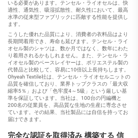
いる必要があります。テンセル・ライオセルは、快
適性、通気性、吸湿拡散性、耐久性において、最高
水準の従来型ファブリックに匹敵する性能を提供し
ます。
こうした優れた品質により、消費者の衣料品はより
長期間着用でき、寿命も延びます。テンセル・ライ
オセル製のシャツは、数か月ではなく、数年にわた
り着用されるかもしれません。また、テンセル・ラ
イオセル製のベースレイヤーは、ポリエステル製の
代替品と比較して、容易に10倍以上長持ちします。
Ohyeah Textile社は、テンセル・ライオセルニットの
品質を確信しており、業界トップクラスの「最大収
縮率5％」および「色牢度4～5級」という厳しい基
準を保証しています。当社は、100台の円編機と
200名の従業員を、高品質な生地の生産に専念させ
ています。その結果、当社製品には自信を持ってお
届けできます。
完全な認証を取得済み
構築する
信