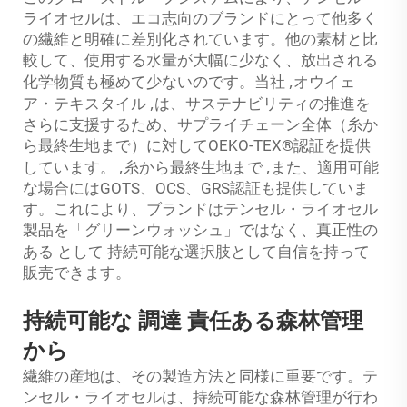
ライオセルは、エコ志向のブランドにとって他多く
の繊維と明確に差別化されています。他の素材と比
較して、使用する水量が大幅に少なく、放出される
,
化学物質も極めて少ないのです。当社
オウイェ
,
ア・テキスタイル
は、サステナビリティの推進を
さらに支援するため、サプライチェーン全体（糸か
ら最終生地まで）に対してOEKO-TEX®認証を提供
,
,
しています。
糸から最終生地まで
また、適用可能
な場合にはGOTS、OCS、GRS認証も提供していま
す。これにより、ブランドはテンセル・ライオセル
製品を「グリーンウォッシュ」ではなく、真正性の
として
ある
持続可能な選択肢として自信を持って
販売できます。
持続可能な
調達
責任ある森林管理
から
繊維の産地は、その製造方法と同様に重要です。テ
ンセル・ライオセルは、持続可能な森林管理が行わ