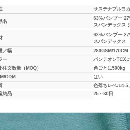
性
サステナブルヨ
63%バンブー 2
品名
スパンデックス 
63%バンブー 2
材
スパンデックス
量／幅
280GSM/170CM
ラー
パンテオンTCX
小注文数量（MOQ）
色ごとに500kg
M/ODM
はい
質
色落ちレベル4-5
産納品
25～30日