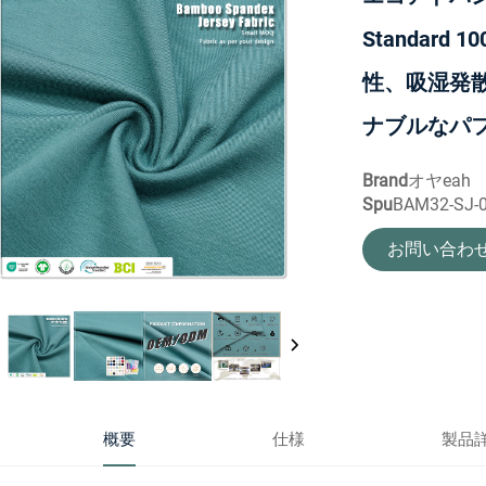
Standar
性、吸湿発
ナブルなパ
Brand
オヤeah
Spu
BAM32-SJ-
お問い合わ
概要
仕様
製品