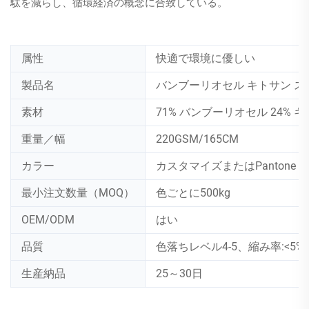
駄を減らし、循環経済の概念に合致している。
属性
快適で環境に優しい
製品名
バンブーリオセル キトサン ス
素材
71% バンブーリオセル 24% キ
重量／幅
220GSM/165CM
カラー
カスタマイズまたはPantone 
最小注文数量（MOQ）
色ごとに500kg
OEM/ODM
はい
品質
色落ちレベル4-5、縮み率:<5%
生産納品
25～30日