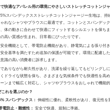
全で快適なアパレル用の環境にやさしいストレッチコットンジ
の5%スパンデックスストレッチコットンジャージー生地は、持
しゃれなシャツやブラウスに最適です。コットンとスパンデッ
し、体の動きに合わせて快適にフィットするシルエットを保ち
性の高い質感が生まれ、日常着にぴったりです。
な安全機能として、帯電防止機能があり、静電気による張り付
い安全基準を満たすため追加の保護が可能です。環境に配慮し
、意識の高い消費者に訴求します。
量でありながら耐久性があり、洗濯を繰り返してもピリングし
しくドライな状態を保ち、さまざまな気候条件でも快適性を高
シーンまで幅広く対応し、シャツやブラウスをおしゃれで機能
ぜこれを選ぶのか？
5% スパンデックス：
伸縮性に優れ、柔軟性があり、復元性を
帯電防止・難燃性：
安全で快適、規制に準拠。