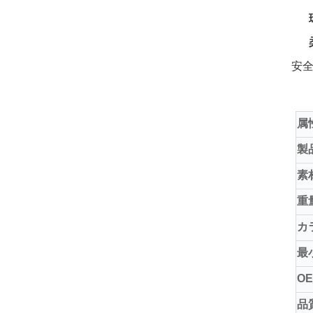
‌
‌
安
属
製
素
重
カ
最
OE
品