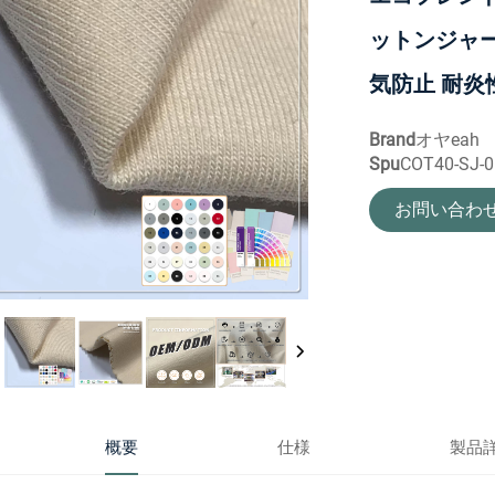
ットンジャー
気防止 耐炎
Brand
オヤeah
Spu
COT40-SJ-
お問い合わ
概要
仕様
製品