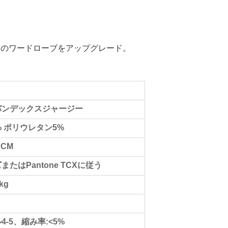
たのワードローブをアップグレード。
パンデックスジャージー
% ポリウレタン5%
2CM
たはPantone TCXに従う
kg
-5、縮み率:<5%