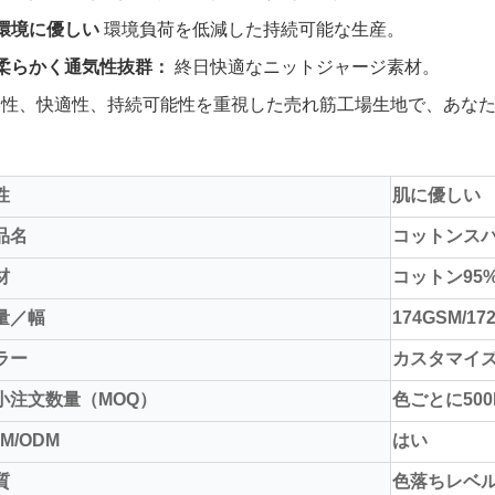
環境に優しい
環境負荷を低減した持続可能な生産。
柔らかく通気性抜群：
終日快適なニットジャージ素材。
全性、快適性、持続可能性を重視した売れ筋工場生地で、あな
性
肌に優しい
品名
コットンス
材
コットン95
量／幅
174GSM/17
ラー
カスタマイズま
小注文数量（MOQ）
色ごとに500
M/ODM
はい
質
色落ちレベル4