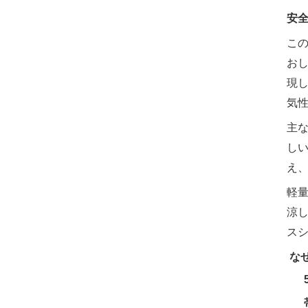
安
こ
お
現
気
主
し
え
軽
涼
ス
‌
な
‌
‌