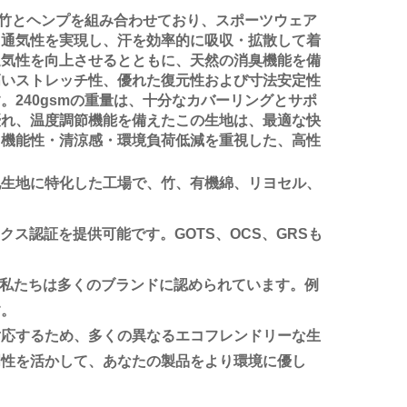
た竹とヘンプを組み合わせており、スポーツウェア
、通気性を実現し、汗を効率的に吸収・拡散して着
通気性を向上させるとともに、天然の消臭機能を備
高いストレッチ性、優れた復元性および寸法安定性
240gsmの重量は、十分なカバーリングとサポ
優れ、温度調節機能を備えたこの生地は、最適な快
、機能性・清涼感・環境負荷低減を重視した、高性
地生地に特化した工場で、竹、有機綿、リヨセル、
ス認証を提供可能です。GOTS、OCS、GRSも
、私たちは多くのブランドに認められています。例
す。
対応するため、多くの異なるエコフレンドリーな生
門性を活かして、あなたの製品をより環境に優し