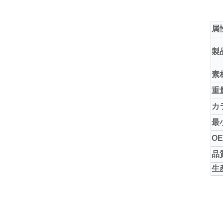
属
製
素
重
カ
最
OE
品
生