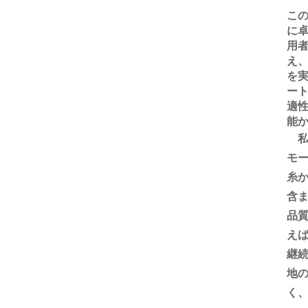
この
に
用
え
を実
ー
適
能
モ
糸か
含
品質
えばB
継
地
く