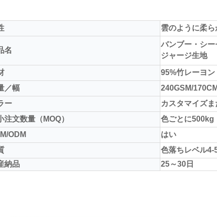
性
雲のように柔ら
バンブー・シー
品名
ジャージ生地
材
95%竹レーヨン
量／幅
240GSM/170C
ラー
カスタマイズまたは
小注文数量（MOQ）
色ごとに500kg
M/ODM
はい
質
色落ちレベル4-
産納品
25～30日