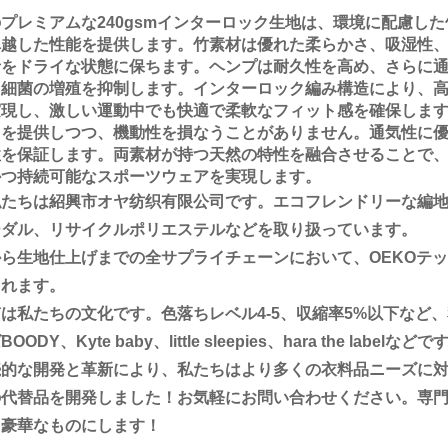
プレミアムな240gsmインターロック生地は、環境に配慮し
卓越した性能を提供します。竹素材は優れた柔らかさ、吸湿性
者をドライな状態に保ちます。ヘンプは耐久性を高め、さらに
、細菌の増殖を抑制します。インターロック編み構造により、
現し、激しい運動中でも快適で柔軟なフィット感を確保します。
トを提供しつつ、機動性を損なうことがありません。通気性に
性を保証します。両素材が持つ天然の特性を融合させることで
かつ持続可能なスポーツウェアを実現します。
私たちは紹興市オヤ纺织有限公司です。エコフレンドリーな編
ーダル、リサイクルポリエステルなどを取り扱っています。
ら生地仕上げまでの全サプライチェーンにおいて、OEKOテック
まれます。
は私たちの文化です。色落ちレベル4-5、収縮率5%以下など
OODY、Kyte baby、little sleepies、hara the labelなどで
続的な開発と革新により、私たちはより多くの衣料品ニーズに
の代替品を開発しました！お気軽にお問い合わせください。専
、豪華なものにします！