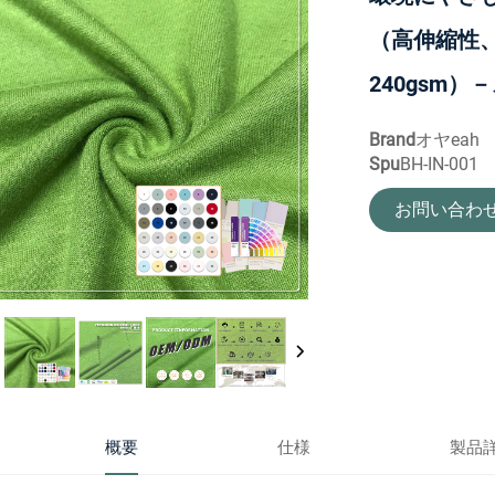
（高伸縮性
240gsm
Brand
オヤeah
Spu
BH-IN-001
お問い合わ
概要
仕様
製品