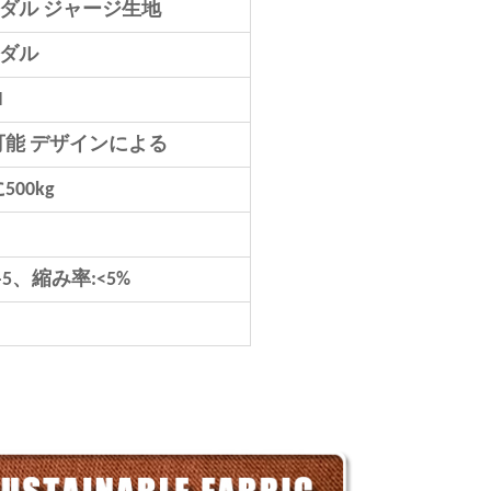
モーダル ジャージ生地
ーダル
M
可能
デザインによる
00kg
5、縮み率:<5%