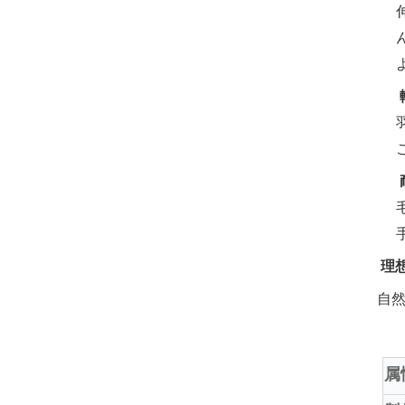
‌
‌
‌
理
自
属