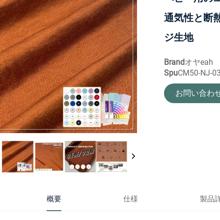
通気性と断熱
ジ生地
Brand
オヤeah
Spu
CM50-NJ-0
お問い合わ
概要
仕様
製品