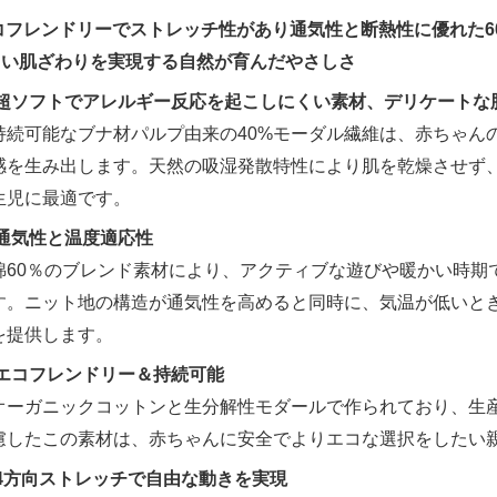
コフレンドリーでストレッチ性があり通気性と断熱性に優れた6
しい肌ざわりを実現する自然が育んだやさしさ
超ソフトでアレルギー反応を起こしにくい素材、デリケートな
持続可能なブナ材パルプ由来の40%モーダル繊維は、赤ちゃん
感を生み出します。天然の吸湿発散特性により肌を乾燥させず
生児に最適です。
通気性と温度適応性
綿60％のブレンド素材により、アクティブな遊びや暖かい時期
す。ニット地の構造が通気性を高めると同時に、気温が低いと
を提供します。
エコフレンドリー＆持続可能
オーガニックコットンと生分解性モダールで作られており、生
慮したこの素材は、赤ちゃんに安全でよりエコな選択をしたい
4方向ストレッチで自由な動きを実現