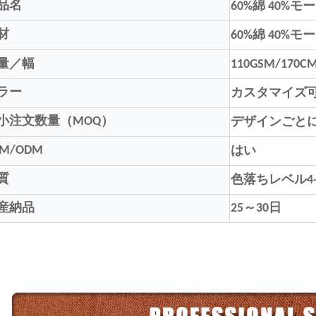
品名
60%綿 40%
材
60%綿 40%モ
量／幅
110GSM/170C
ラー
カスタマイズ
小注文数量（MOQ）
デザインごとに5
EM/ODM
はい
質
色落ちレベル4-
産納品
25～30日