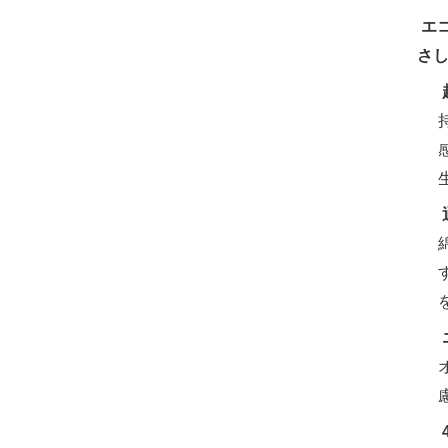
‌
エ
さ
‌
‌
‌
‌