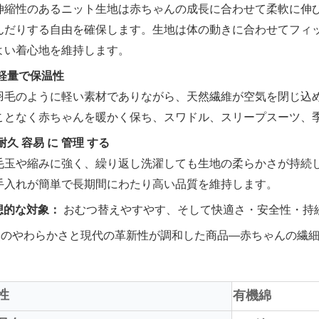
伸縮性のあるニット生地は赤ちゃんの成長に合わせて柔軟に伸
んだりする自由を確保します。生地は体の動きに合わせてフィ
よい着心地を維持します。
軽量で保温性
羽毛のように軽い素材でありながら、天然繊維が空気を閉じ込
ことなく赤ちゃんを暖かく保ち、スワドル、スリープスーツ、
耐久 容易 に 管理 する
毛玉や縮みに強く、繰り返し洗濯しても生地の柔らかさが持続
手入れが簡単で長期間にわたり高い品質を維持します。
想的な対象：
おむつ替えやすやす、そして快適さ・安全性・持
然のやわらかさと現代の革新性が調和した商品—赤ちゃんの繊
性
有機綿