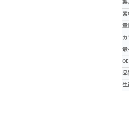
製
素
重
カ
最
O
品
生