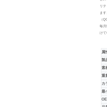
リテ
ます
（Q
毎月
けて
属
製
素
重
カ
最
OE