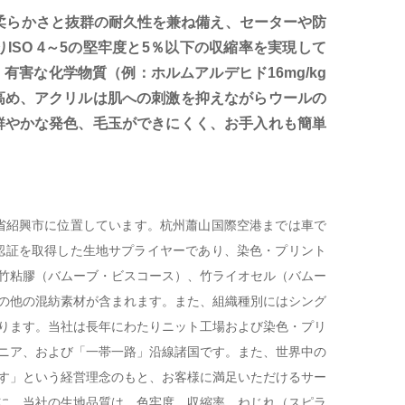
な柔らかさと抜群の耐久性を兼ね備え、セーターや防
SO 4～5の堅牢度と5％以下の収縮率を実現して
有害な化学物質（例：ホルムアルデヒド16mg/kg
高め、アクリルは肌への刺激を抑えながらウールの
鮮やかな発色、毛玉ができにくく、お手入れも簡単
江省紹興市に位置しています。杭州蕭山国際空港までは車で
d 100認証を取得した生地サプライヤーであり、染色・プリント
竹粘膠（バムーブ・ビスコース）、竹ライオセル（バムー
の他の混紡素材が含まれます。また、組織種別にはシング
ります。当社は長年にわたりニット工場および染色・プリ
ニア、および「一帯一路」沿線諸国です。また、世界中の
す」という経営理念のもと、お客様に満足いただけるサー
に、当社の生地品質は、色牢度、収縮率、ねじれ（スピラ