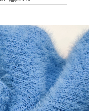
-5、縮み率:<5%