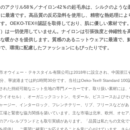
このアクリル58％／ナイロン42％の起毛糸は、シルクのよう
に最適です。高品質の反応染料を使用し、精密な熱処理によりI
す。OEKO-TEX®認証を取得しており、肌に優しい素材です。
下）は一切使用していません。ナイロンは引張強度と伸縮性を
うな暖かさを提供します。質感のあるニットウェアに最適で、
ので、環境に配慮したファッションにもぴったりです。
市オウイェー・テキスタイル有限公司は2018年に設立され、中国浙
0分、寧波港までは約1時間30分です。当社はOeko-Tex® Standar
された持続可能なニット生地の専門メーカーです。取り扱い素材には、
ライオセル）、オーガニックコットン、モダール、ビスコースおよびそ
ャージー、インターロック、フレンチテリー、リブ、フリースなどがあ
工場と緊密な協力関係を築いています。主な市場は北米、欧州、オセア
のアパレルブランドとも取引実績があります。「品質は私たちの文化で
を提供し、ご要望に確実にお応えすることを常に心がけています。さら