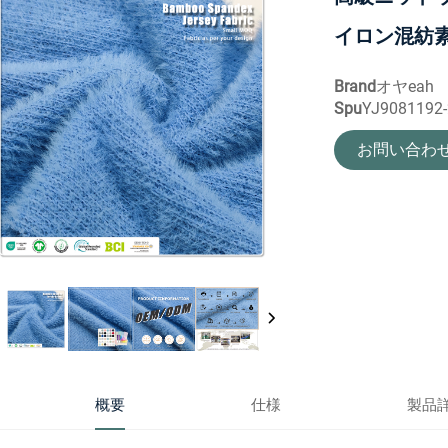
イロン混紡
Brand
オヤeah
Spu
YJ9081192-
お問い合わ
概要
仕様
製品