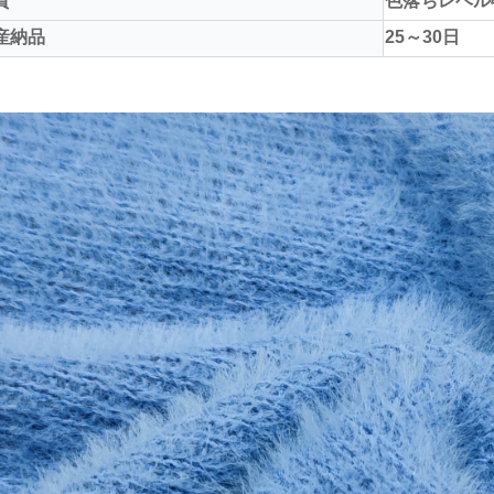
質
色落ちレベル4
産納品
25～30日