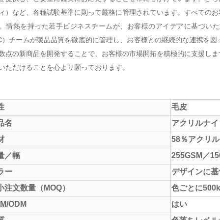
ィ）など、各種試験基準に則って厳格に管理されています。すべてのお
。情熱を持った若手ビジネスチームが、お客様のアイデアに基づいた
C）チームが製品品質を徹底的に管理し、お客様との継続的な連携を図
数点の新商品を開発することで、お客様の市場開拓を積極的に支援しま
いただけることを心より願っております。
性
毛皮
品名
アクリルナイ
材
58％アクリル
量／幅
255GSM／15
ラー
デザインに基
小注文数量（MOQ）
色ごとに500k
M/ODM
はい