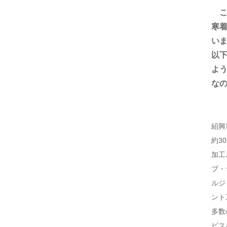
寒着
いま
以
よ
な
紹興
約3
加工
ブ・
ルジ
ント
多数
ビス