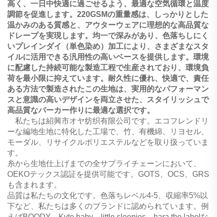
高く、一日中快適に過ごせるよう、最適な空気循環と温度
調節を促進します。220GSMの重量感は、しっかりとした
温かみのある質感と、アウターウェアに理想的な高品質な
ドレープを実現します。均一で深みがあり、色落ちしにく
いプレインダイ（単色染め）加工により、さまざまなスタ
イルに活用できる汎用性の高いベースを提供します。環境
に配慮した持続可能な製造工程で生産されており、環境負
荷を最小限に抑えています。耐久性に優れ、快適で、責任
ある方法で製造されたこの生地は、実用的なパフォーマン
スと意識の高いデザインを両立させた、スタイリッシュで
高品質なパーカー作りに最適な選択です。
私たちは紹興市オヤ纺织有限公司です。エコフレンドリ
ーな編地生地に特化した工場で、竹、有機綿、リヨセル、
モーダル、リサイクルポリエステルなどを取り扱っていま
す。
糸から生地仕上げまでの全サプライチェーンにおいて、
OEKOテックス認証を提供可能です。GOTS、OCS、GRS
も含まれます。
品質は私たちの文化です。色落ちレベル4-5、収縮率5%以
下など、私たちは多くのブランドに認められています。例
えばBOODY、Kyte baby、little sleepies、hara the labelな