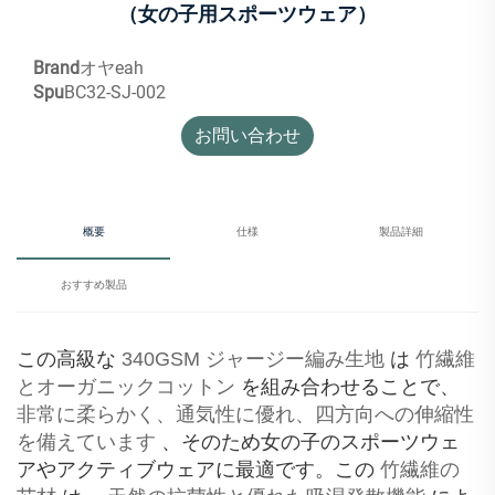
（女の子用スポーツウェア）
Brand
オヤeah
Spu
BC32-SJ-002
お問い合わせ
概要
仕様
製品詳細
おすすめ製品
この高級な
340GSM ジャージー編み生地
は
竹繊維
とオーガニックコットン
を組み合わせることで、
非常に柔らかく、通気性に優れ、四方向への伸縮性
を備えています
、そのため女の子のスポーツウェ
アやアクティブウェアに最適です。この
竹繊維の