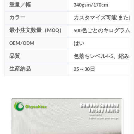
重量／幅
340gsm/170cm
カラー
カスタマイズ可能
またはP
最小注文数量（MOQ）
500
色ごとのキログラム
OEM/ODM
はい
品質
色落ちレベル4-5、縮み率:
生産納品
25～30日