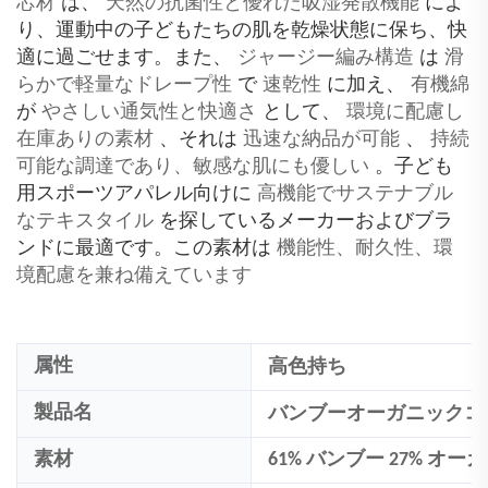
芯材
は、
天然の抗菌性と優れた吸湿発散機能
によ
り、運動中の子どもたちの肌を乾燥状態に保ち、快
適に過ごせます。また、
ジャージー編み構造
は
滑
らかで軽量なドレープ性
で
速乾性
‌に加え、‌
有機綿
‌が‌
やさしい通気性と快適さ
‌として、‌
環境に配慮し
在庫ありの素材
‌、それは‌
迅速な納品が可能
、
持続
可能な調達であり、敏感な肌にも優しい
‌。子ども
用スポーツアパレル向けに‌
高機能でサステナブル
なテキスタイル
‌を探しているメーカーおよびブラ
ンドに最適です。この素材は‌
機能性、耐久性、環
境配慮を兼ね備えています
属性
高色持ち
製品名
バンブーオーガニックコ
素材
61% バンブー 27% オ