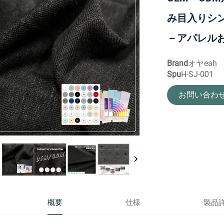
み目入りシン
－アパレル
Brand
オヤeah
Spu
H-SJ-001
お問い合わ
概要
仕様
製品