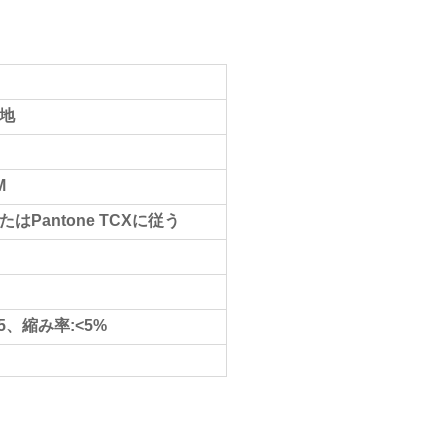
地
M
はPantone TCXに従う
5、縮み率:<5%