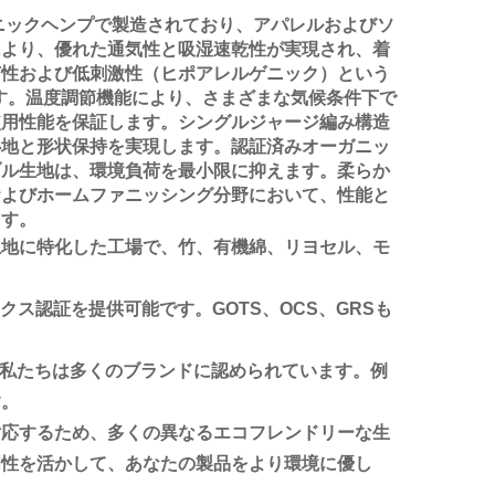
ガニックヘンプで製造されており、アパレルおよびソ
により、優れた通気性と吸湿速乾性が実現され、着
菌性および低刺激性（ヒポアレルゲニック）という
適です。温度調節機能により、さまざまな気候条件下で
使用性能を保証します。シングルジャージ編み構造
心地と形状保持を実現します。認証済みオーガニッ
ブル生地は、環境負荷を最小限に抑えます。柔らか
およびホームファニッシング分野において、性能と
ます。
生地に特化した工場で、竹、有機綿、リヨセル、モ
ス認証を提供可能です。GOTS、OCS、GRSも
、私たちは多くのブランドに認められています。例
す。
対応するため、多くの異なるエコフレンドリーな生
門性を活かして、あなたの製品をより環境に優し