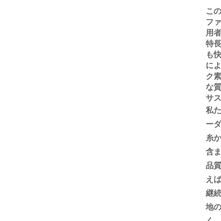
この
フ
用
特長
も
に
ク
な
サ
私
ー
糸か
含
品質
えばB
継
地
く