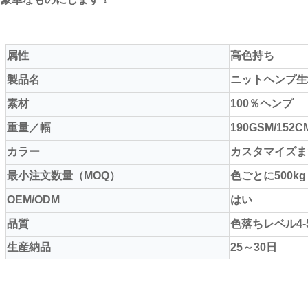
属性
高色持ち
製品名
ニットヘンプ生
素材
100％ヘンプ
重量／幅
190GSM/152C
カラー
カスタマイズまた
最小注文数量（MOQ）
色ごとに500kg
OEM/ODM
はい
品質
色落ちレベル4-
生産納品
25～30日