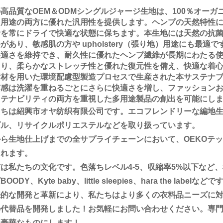
高品質なOEM＆ODMシングルジャージ生地は、100％オー
ァ用途の両方に優れた汎用性を提供します。ヘンプの天然特性
者を常にドライで快適な状態に保ちます。本生地には天然の抗
があり、敏感肌の方や upholstery（張り地）用途にも最
快適さを維持でき、耐久性に優れたヘンプ繊維が長期にわたる
より、柔らかなストレッチ性と優れた復元性を備え、快適な着
素材を用いた環境配慮型製造プロセスで生産された本サステナ
質感は洗濯を重ねるごとにさらに快適さを増し、ファッション
ステナビリティの両方を重視した多用途製品の創出を可能にし
たちは紹興市オヤ纺织有限公司です。エコフレンドリーな編地
ダル、リサイクルポリエステルなどを取り扱っています。
ら生地仕上げまでの全サプライチェーンにおいて、OEKOテック
まれます。
は私たちの文化です。色落ちレベル4-5、収縮率5%以下など
OODY、Kyte baby、little sleepies、hara the labelなどで
続的な開発と革新により、私たちはより多くの衣料品ニーズに
の代替品を開発しました！お気軽にお問い合わせください。専
、豪華なものにします！