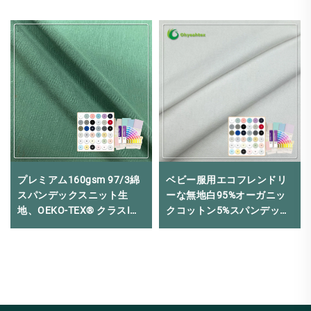
プレミアム160gsm 97/3綿
ベビー服用エコフレンドリ
スパンデックスニット生
ーな無地白95%オーガニッ
地、OEKO-TEX® クラスI安
クコットン5%スパンデック
全基準適合
ス210GSM通気性ジャージ
生地