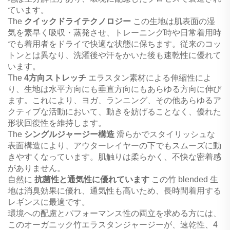
ています。
The
クイックドライテクノロジー
この生地は肌表面の湿
気を素早く吸収・蒸発させ、トレーニング時や日常着用時
でも着用者をドライで快適な状態に保ちます。従来のコッ
トンとは異なり、洗濯後や汗をかいた後も速乾性に優れて
います。
The
4方向ストレッチ
エラスタン素材による伸縮性によ
り、生地は水平方向にも垂直方向にもあらゆる方向に伸び
ます。これにより、ヨガ、ランニング、その他あらゆるア
クティブな活動において、動きを妨げることなく、優れた
形状回復性を維持します。
The
シングルジャージー構造
滑らかでスタイリッシュな
表面構造により、アウターレイヤーの下でもスムーズに動
きやすくなっています。肌触りは柔らかく、不快な密着感
がありません。
自然に
抗菌性と通気性に優れています
この竹 blended 生
地は消臭効果に優れ、通気性も高いため、長時間着用する
レギンスに最適です。
環境への配慮とパフォーマンス性の両立を求める方には、
このオーガニック竹エラスタンジャージーが、速乾性、4