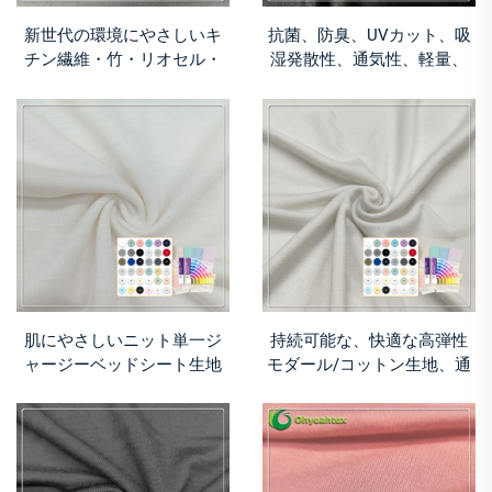
新世代の環境にやさしいキ
抗菌、防臭、UVカット、吸
チン繊維・竹・リオセル・
湿発散性、通気性、軽量、
キトサン製ジャージ生地
竹リヨセル/スパンデックス
（吸湿発散機能付き）－シ
ジャージー生地カラー
ャツおよびドレス用
肌にやさしいニット単一ジ
持続可能な、快適な高弾性
ャージーベッドシート生地
モダール/コットン生地、通
（ミルクタンパク質50％、
気性、防臭性、軽量、バス
リオセル50％配合、環境に
レギンス用卸売
やさしい素材を使用したス
リープウェア）