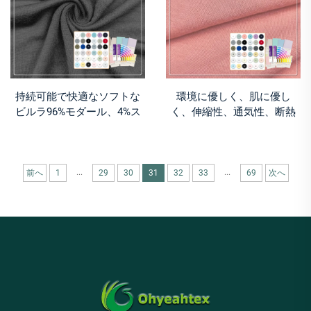
持続可能で快適なソフトな
環境に優しく、肌に優し
ビルラ96%モダール、4%ス
く、伸縮性、通気性、断熱
パンデックス、通気性、防
性に優れたモダール/コット
臭性、中厚ジャージー生地
ンジャージー生地（アパレ
（パジャマ用）
ル・パジャマ用）
...
...
前へ
1
29
30
31
32
33
69
次へ