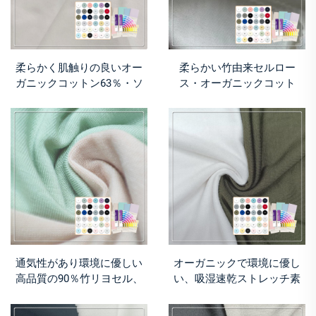
柔らかく肌触りの良いオー
柔らかい竹由来セルロー
ガニックコットン63％・ソ
ス・オーガニックコット
ロナ37％配合のエコフレン
ン・スパンデックス混紡ジ
ドリーなストレッチニット
ャージー生地（エコフレン
生地：スポーツウェア・下
ドリー・ストレッチ性・通
着向け、通気性・抗菌機能
気性・吸湿速乾性・軽量・
付き
270gsm）：Tシャツ向け
通気性があり環境に優しい
オーガニックで環境に優し
高品質の90％竹リヨセル、
い、吸湿速乾ストレッチ素
10％スパンデックスのプレ
材。93%竹リヨセル、7%ス
ーンジャージー生地（Tシャ
パンデックス。幼児/ベビー