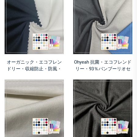
ツやパジャマ用）
用パジャマ生地。
オーガニック・エコフレン
Ohyeah 抗菌・エコフレンド
ドリー・収縮防止・防風・
リー・93％バンブーリオセ
68％バンブーリオセル・
ル・7％スパンデックス生地
22％キトサン・10％スパン
（ベッドリネン・アパレル
デックス・220GSMストレッ
用・速乾・吸湿性・ストレ
チ生地（パジャマ用）
ッチ）