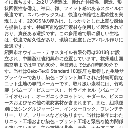
イに保ちます。2x2リブ構造は、優れた伸縮性、構造、形
状回復性を備え、袖口、襟、フィット感のあるスタイルに
最適です。スパンデックスは、快適な伸縮性と柔軟性を実
現します。220GSMの厚みは、しっかりとした上質な感触
を提供します。持続可能な認証素材を使用して製造されて
おり、責任ある選択です。この多用途で肌に優しい生地
は、快適で耐久性があり、環境に配慮したアパレル作りに
最適です。
紹興市オウイェー・テキスタイル有限公司は2018年に設
立され、中国浙江省紹興市に位置しています。杭州蕭山国
際空港までは車で約30分、寧波港までは約1時間30分で
す。当社はOeko-Tex® Standard 100認証を取得した生地サ
プライヤーであり、染色・プリント加工された持続可能な
ニット生地の専門メーカーです。取り扱い素材には、竹粘
膠（バムーブ・ビスコース）、竹ライオセル（バムーブ・
ライオセル）、オーガニックコットン、モダール、ビスコ
ースおよびその他の混紡素材が含まれます。また、組織種
別にはシングルジャージー、インターロック、フレンチテ
リー、リブ、フリースなどがあります。当社は長年にわた
りニット工場および染色・プリント工場と緊密な協力関係
を築いています。主な市場は北米、欧州、オセアニア、お