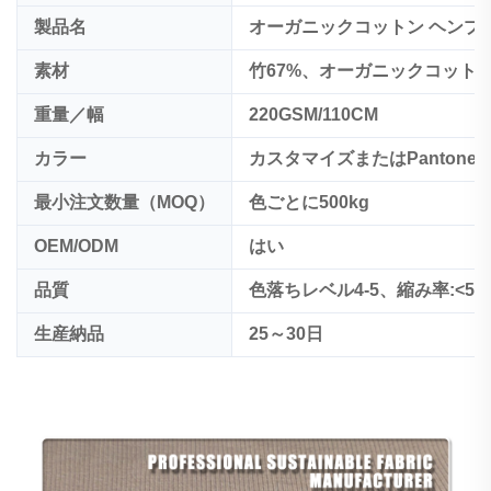
製品名
オーガニックコットン ヘンプ
素材
竹67%、オーガニックコットン
重量／幅
220GSM/110CM
カラー
カスタマイズまたはPantone 
最小注文数量（MOQ）
色ごとに500kg
OEM/ODM
はい
品質
色落ちレベル4-5、縮み率:<5%
生産納品
25～30日