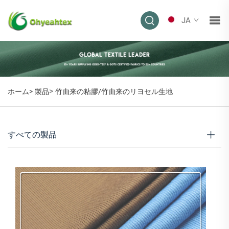
JA
>
ホーム>
製品
竹由来の粘膠/竹由来のリヨセル生地
すべての製品