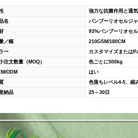
性
強力な抗菌作用と通気
品名
バンブーリオセルジャ
材
93%バンブーリオセル
量／幅
210GSM/180CM
ラー
カスタマイズまたはPan
小注文数量（MOQ）
色ごとに500kg
EM/ODM
はい
質
色落ちレベル4-5、縮み
産納品
25～30日