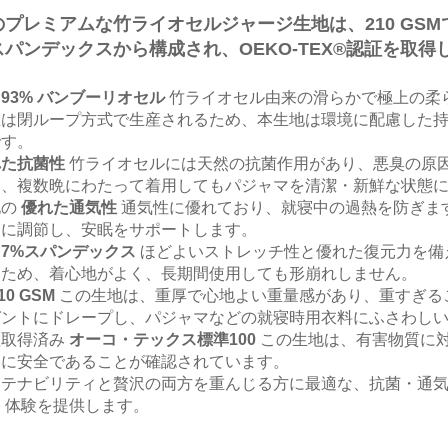
のプレミアムな竹ライオセルジャージ生地は、210 GSM
スパンデックスから構成され、OEKO-TEX®認証を取
。
e
93% バンブーリオセル
竹ライオセル由来の滑らかで極上の柔
維は閉ループ方式で生産されるため、本生地は環境に配慮した
です。
れた抗菌性
竹ライオセルには天然の抗菌作用があり、悪臭の原
り、複数晩にわたって着用してもパジャマを清潔・新鮮な状態
地の
優れた通気性
通気性に優れており、就寝中の過熱を防ぎま
適に調節し、安眠をサポートします。
e
7%スパンデックス
ほどよいストレッチ性と優れた復元力を備
るため、着心地がよく、長期間使用しても形崩れしません。
10 GSM
この生地は、重厚で心地よい重量感があり、重すぎる
ントにドレープし、パジャマなどの就寝時用衣料にふさわしい、美しく
証取得済み
オーコ・テックス標準100
この生地は、有害物質に
全に安全であることが確認されています。
ステナビリティと贅沢の両方を重んじる方に最適な、抗菌・通気
体験を提供します。
。