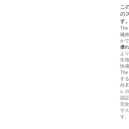
こ
の
す
Th
繊
か
優
よ
生
快
Th
す
At
2
レガ
認
完
サ
す