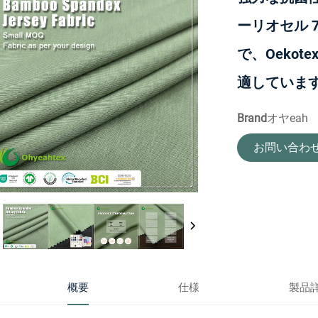
ーリオセル 
で、Oeko
適していま
Brand
オヤeah
お問い合わ
概要
仕様
製品