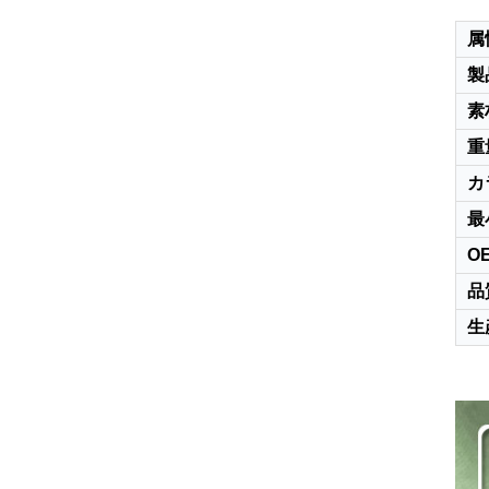
属
製
素
重
カ
最
O
品
生