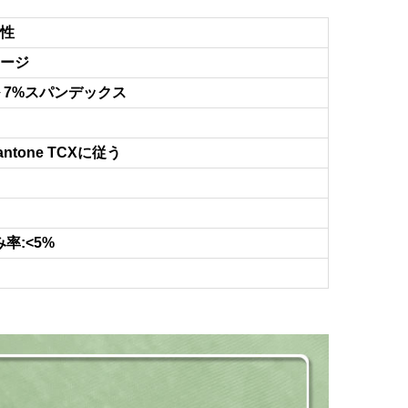
性
ージ
 7%スパンデックス
tone TCXに従う
率:<5%