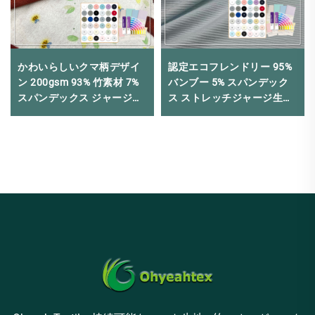
かわいらしいクマ柄デザイ
認定エコフレンドリー 95%
ン 200gsm 93% 竹素材 7%
バンブー 5% スパンデック
スパンデックス ジャージー
ス ストレッチジャージ生地
生地 子供用パジャマに適し
2x2 リブ編み（ベビーTシャ
ています
ツ・衣料品用）