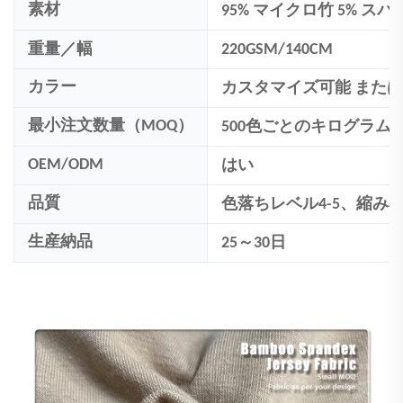
素材
95% マイクロ竹 5% ス
重量／幅
220GSM/140CM
カラー
カスタマイズ可能
またはP
最小注文数量（MOQ）
500
色ごとのキログラム
OEM/ODM
はい
品質
色落ちレベル4-5、縮み率:
生産納品
25～30日