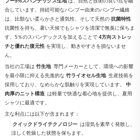
ブー5%スパンデックス生地
は、自然と技術の良い点を融
合しています。持続可能なバンブー由来のバンブー繊維
は、比類ない柔らかさと通気性、そして天然の
抗菌特性
抗菌性を持ち、暑い天候でもシャツを清潔で無臭に保ちま
す。5％のスパンデックスを加えることで
4方向ストレッ
チと優れた復元性
を実現し、動きやすさを損ないませ
ん。
当社の工場は‌
竹生地
‌ 専門メーカーとして、環境への影響
を最小限に抑える先進的な‌
竹ライオセル生地
‌ 生産技術を
採用しており、なめらかな肌触りを実現しています。‌
中
肉厚のニット構造
‌ は軽量で快適な着心地を提供し、夏用
シャツに最適です。
主な利点には以下が含まれます：
‌
クイックドライテクノロジー
‌ は湿気を素早く発散し、
涼しく乾燥した状態を保ちます。