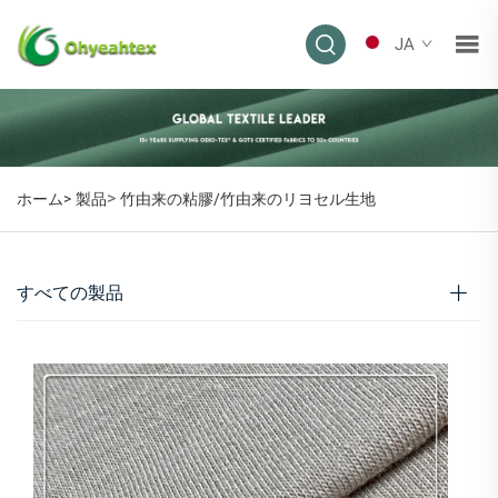
JA
>
ホーム>
製品
竹由来の粘膠/竹由来のリヨセル生地
すべての製品