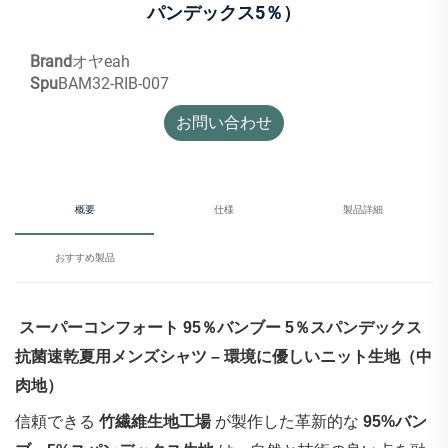
パンデックス5％）
Brand
オヤeah
Spu
BAM32-RIB-007
お問い合わせ
概要
仕様
製品詳細
おすすめ製品
‌
スーパーコンフォート 95％バンブー 5％スパンデックス
抗菌速乾夏用メンズシャツ – 環境に優しいニット生地（中
肉地）
信頼できる
竹繊維生地工場
が製作した革新的な
95%バン