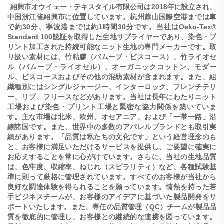
紹興市オウイェー・テキスタイル有限公司は2018年に設立され、
中国浙江省紹興市に位置しています。杭州蕭山国際空港までは車
で約30分、寧波港までは約1時間30分です。当社はOeko-Tex®
Standard 100認証を取得した生地サプライヤーであり、染色・プ
リント加工された持続可能なニット生地の専門メーカーです。取
り扱い素材には、竹粘膠（バムーブ・ビスコース）、竹ライオセ
ル（バムーブ・ライオセル）、オーガニックコットン、モダー
ル、ビスコースおよびその他の混紡素材が含まれます。また、組
織種別にはシングルジャージー、インターロック、フレンチテリ
ー、リブ、フリースなどがあります。当社は長年にわたりニット
工場および染色・プリント工場と緊密な協力関係を築いていま
す。主な市場は北米、欧州、オセアニア、および「一帯一路」沿
線諸国です。また、世界中の多数のアパレルブランドとも取引実
績があります。「品質は私たちの文化です」という経営理念のも
と、お客様に満足いただけるサービスを提供し、ご要望に確実に
お応えすることを常に心がけています。さらに、当社の生地品質
は、色牢度、収縮率、ねじれ（スピラリティ）など、各種試験基
準に則って厳格に管理されています。すべてのお客様が当社から
良好な調達体験を得られることを願っています。情熱を持った若
手ビジネスチームが、お客様のアイデアに基づいた製品開発をサ
ポートいたします。また、専任の品質管理（QC）チームが製品品
質を徹底的に管理し、お客様との継続的な連携を図っています。