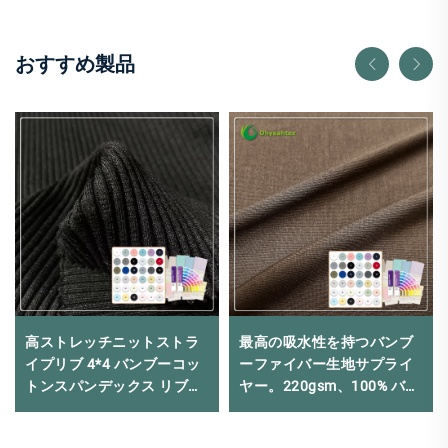
おすすめ製品
高ストレッチニットストラ
最高の吸水性を持つバンブ
イプリブ 4*4 バンブーコッ
ーファイバー生地サプライ
トンスパンデックス リブ編
ヤー。220gsm、100% バン
みカフ生地 フーディ用
ブー、環境にやさしく抗菌
性のアクティブウェア生