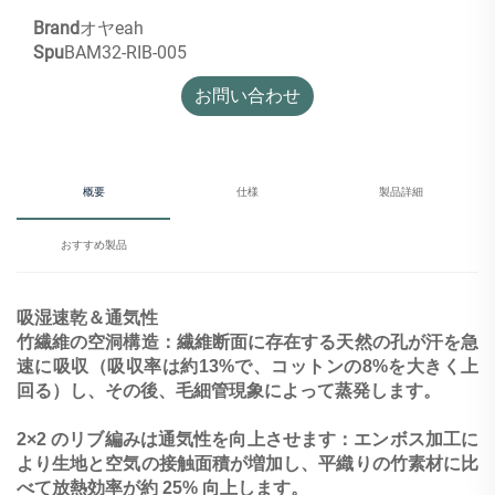
Brand
オヤeah
Spu
BAM32-RIB-005
お問い合わせ
概要
仕様
製品詳細
おすすめ製品
吸湿速乾＆通気性
竹繊維の空洞構造：繊維断面に存在する天然の孔が汗を急
速に吸収（吸収率は約13%で、コットンの8%を大きく上
回る）し、その後、毛細管現象によって蒸発します。
2×2 のリブ編みは通気性を向上させます：エンボス加工に
より生地と空気の接触面積が増加し、平織りの竹素材に比
べて放熱効率が約 25% 向上します。