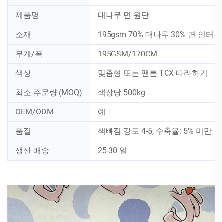
제품명
대나무 면 원단
소재
195gsm 70% 대나무 30% 면 인터
무게/폭
195GSM/170CM
색상
맞춤형 또는 팬톤 TCX 따라하기
최소 주문량 (MOQ)
색상당 500kg
OEM/ODM
예
품질
색빠짐 강도 4-5, 수축율: 5% 미만
생산 배송
25-30 일