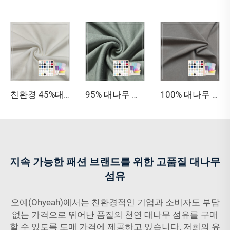
친환경 45%대나무 20%시셀 29%소로나 6% 스판덱스 신축성 원단 항균 자외선 차단 여성 액티브웨어 의류용
95% 대나무 비스코스, 5% 스판덱스 포인텔 니트 원단 — 통기성과 부드러움을 갖춘 베이비 티셔츠용 싱글 저지
100% 대나무 섬유, 280GSM, 항균·흡습·친환경·통기성 우수한 싱글 저지 원단(의류 및 스포츠웨어용)
지속 가능한 패션 브랜드를 위한 고품질 대나무
섬유
오예(Ohyeah)에서는 친환경적인 기업과 소비자도 부담
없는 가격으로 뛰어난 품질의 천연 대나무 섬유를 구매
할 수 있도록 도매 가격에 제공하고 있습니다. 저희의 유