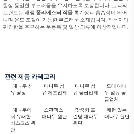
항상 동일한 부드러움을 유지하도록 보장합니다. 고객의
브랜드는
재생 폴리에스터 직물
통기성과 흡습성이 뛰어
나며 온도 조절이 가능한 부드러운 소재입니다. 착용자의
편안함을 추구하는 운동복 및 일상 의류에 이상적입니다.
관련 제품 카테고리
대나무 섬
대나무 섬
대나무 섬
도매 대나
유 공장
유 제조업체
유 공급업체
무 섬유 공
급업체
대나무에
스판덱스
맞춤형 프
패턴 있는
서 유래한
대나무 원단
린팅 대나무
대나무 원단
비스코스 원
원단
단