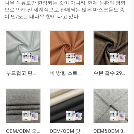
나무 섬유로만 한정되는 것이 아니라, 현재 상황의 영향
으로 인해 전 세계적으로 판매되는 많은 마스크들도 종
이 및/또는 대나무 향이 나고 있다.
부드럽고 편안하며 가볍고 통기성 있는 160GSM 95%대나무 5%스판덱스 제리코 직물은 여성 언더웨어에 적합합니다
네 방향 스트레치 통기성 61%대나무 27%유기농 면 12%스판덱스 제리코 직물 - 레깅스용
수분 흡수 290gsm 63%대나무 27%유기농 면 10%스판덱스 제리코 직물 - 레깅스 & 스포츠 브라용
OEM/ODM 오코텍스 인증 70% 대나무 30% 유기농 면 친환경 통기성 270gsm 프렌치 테리 원단 항균
OEM/ODM 맞춤형 71% 대나무 리오셀 24% 키토산 프렌치 테리 원단 - 항균 기능, 친환경, 아기/유아 의류용
OEM&ODM 320GSM 대나무/유기농 면/스판덱스 혼방 프렌치 테리 원단 항균 기능, 수분 흡수성, 친환경 특성