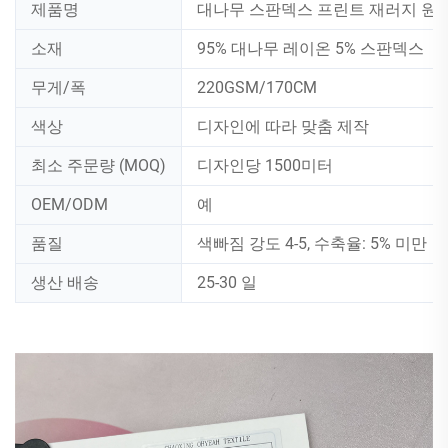
제품명
대나무 스판덱스 프린트 재러지 원
소재
95% 대나무 레이온 5% 스판덱스
무게/폭
220GSM/170CM
색상
디자인에 따라 맞춤 제작
최소 주문량 (MOQ)
디자인당 1500미터
OEM/ODM
예
품질
색빠짐 강도 4-5, 수축율: 5% 미만
생산 배송
25-30 일