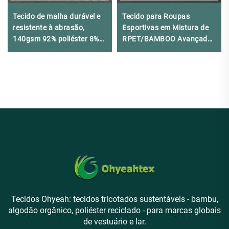
Tecido de malha durável e
Tecido para Roupas
resistente à abrasão,
Esportivas em Mistura de
140gsm 92% poliéster 8%
RPET/BAMBOO Avançado
elastano, adequado para
260gsm com Certificação
camisetas
Eco-OEKO-TEX®
Tecidos Ohyeah: tecidos tricotados sustentáveis - bambu,
algodão orgânico, poliéster reciclado - para marcas globais
de vestuário e lar.