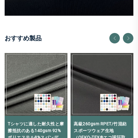
おすすめ製品
Tシャツに適した耐久性と摩
高級260gsm RPET/竹混紡
擦抵抗のある140gsm 92%
スポーツウェア生地
ポリエステル8%スパンデッ
（OEKO-TEX®エコ認証取