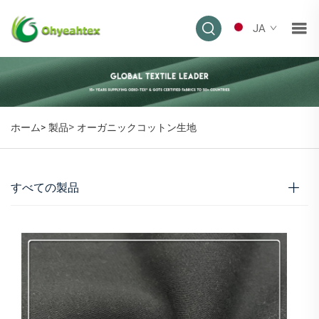
JA
>
ホーム>
製品
オーガニックコットン生地
すべての製品