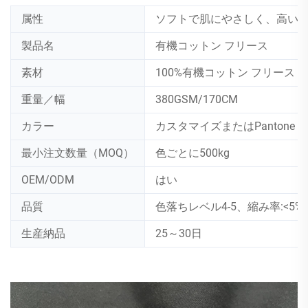
属性
ソフトで肌にやさしく、高い
製品名
有機コットン フリース
素材
100%有機コットン フリース
重量／幅
380GSM/170CM
カラー
カスタマイズまたはPantone 
最小注文数量（MOQ）
色ごとに500kg
OEM/ODM
はい
品質
色落ちレベル4-5、縮み率:<5%
生産納品
25～30日