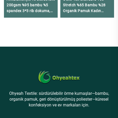
200gsm %95 bambu %5
Stretch %65 Bambu %28
spandex 3*3 rib dokuma,
Organik Pamuk Kadın
vücut şekillendirme iç giyim
Giyim İçin Jersey Kumaş
için uygun
Ohyeah Textile: sürdürülebilir örme kumaşlar—bambu,
organik pamuk, geri dönüştürülmüş poliester—küresel
konfeksiyon ve ev markaları için.