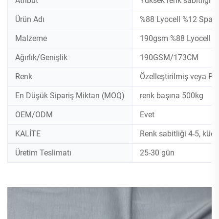
Atribut
Yüksek renk sabitliği
Ürün Adı
%88 Lyocell %12 Spa
Malzeme
190gsm %88 Lyocell %
Ağırlık/Genişlik
190GSM/173CM
Renk
Özelleştirilmiş veya P
En Düşük Sipariş Miktarı (MOQ)
renk başına 500kg
OEM/ODM
Evet
KALİTE
Renk sabitliği 4-5, kü
Üretim Teslimatı
25-30 gün