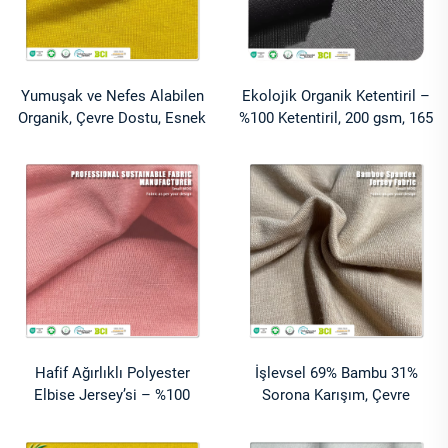
Yumuşak ve Nefes Alabilen
Ekolojik Organik Ketentiril –
Organik, Çevre Dostu, Esnek
%100 Ketentiril, 200 gsm, 165
%100 Modal Kumaş 210GSM
cm Genişliğinde, Giyim
Orta Ağırlıkta Örgü 2*2
Ürünleri İçin Nefes Alabilen
Tişörtler İçin
ve Nem Çekici Hızlı Kuruyan
Kumaş
Hafif Ağırlıklı Polyester
İşlevsel 69% Bambu 31%
Elbise Jersey’si – %100
Sorona Karışım, Çevre
Polyester Tek Örme, Düz
Dostu, Nem Emici, Hafif 190
Boyanmış Kumaş, Kız
gsm Triko Örme Kumaş,