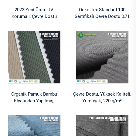
2022 Yeni Ürün: UV
Oeko-Tex Standard 100
Korumalı, Çevre Dostu
Sertifikalı Çevre Dostu %71
Bambu Lyocell Kitosan
Bambu Liyosel %24 Kitin %5
Interlock Kumaş (Başörtüsü
Spandeks Kumaş
ve Spor Giyim İçin)
Antibakteriyel Nem Emici
Organik Pamuk Bambu
Çevre Dostu, Yüksek Kaliteli,
Elyafından Yapılmış,
Yumuşak, 220 g/m²
Antibakteriyel ve Çevre
Ağırlığında, %67 Bambu %28
Dostu, 280 GSM Kalınlığında,
Polyester İçerikli,
Spor Giyim ve Bebek/Çocuk
Antibakteriyel ve Hızlı
Giyim İçin Uygun Kumaş
Kuruma Özellikli Tişört
Kumaşı