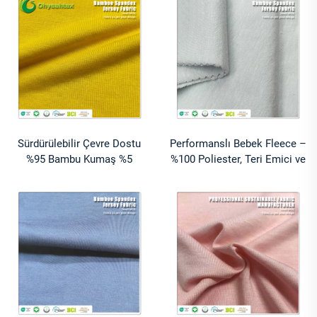
Çocukları İçin Giyim
Giyim Ürünleri İçin
Sürdürülebilir Çevre Dostu
Performanslı Bebek Fleece –
%95 Bambu Kumaş %5
%100 Poliester, Teri Emici ve
Spandeks Örme Nem Çeken
Esnek Kumaş; Sweatshirt'ler,
Kumaş Bebek Yatağı ve Uyku
Uyku Kıyafetleri ve Ev
Giysileri İçin
Giysileri İçin