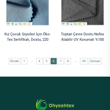
Kız Çocuk Giysileri İçin Öko-
Toptan Çevre Dostu Nefes
Tex Sertifikalı, Dostu, 220
Alabilir UV Korumalı %100
gsm, %67 Bambu, %28
Kenevir Interlock Kumaş
Organik Pamuk, %5
240gsm Orta Ağırlıkta Düz
Spandeks Örme Jersey
Boyalı Giyim-Tişörtler İçin
Kumaş
...
...
Önceki
1
4
5
6
7
8
69
Sonraki