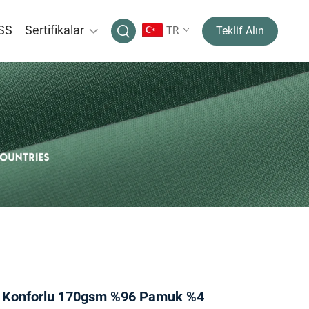
SS
Sertifikalar
TR
Teklif Alın
 Konforlu 170gsm %96 Pamuk %4