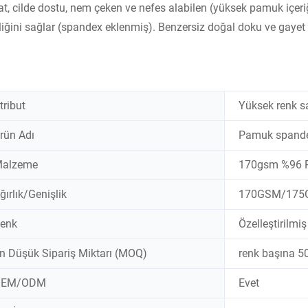
t, cilde dostu, nem çeken ve nefes alabilen (yüksek pamuk içeriği
liğini sağlar (spandex eklenmiş). Benzersiz doğal doku ve gaye
tribut
Yüksek renk sa
rün Adı
Pamuk spande
alzeme
170gsm %96 P
ğırlık/Genişlik
170GSM/175
enk
Özelleştirilmi
n Düşük Sipariş Miktarı (MOQ)
renk başına 5
OEM/ODM
Evet