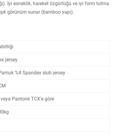
). İyi esneklik, hareket özgürlüğü ve iyi form tutma
t şık görünüm sunar (bamboo yapı).
bitliği
x jérsey
amuk %4 Spandex slub jersey
CM
ş veya Pantone TCX'e göre
00kg