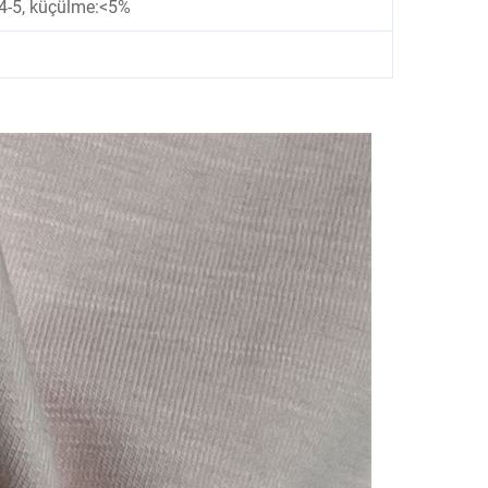
 4-5, küçülme:<5%