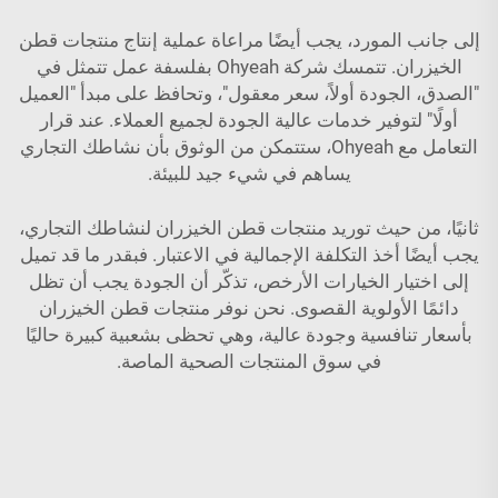
إلى جانب المورد، يجب أيضًا مراعاة عملية إنتاج منتجات قطن
الخيزران. تتمسك شركة Ohyeah بفلسفة عمل تتمثل في
"الصدق، الجودة أولاً، سعر معقول"، وتحافظ على مبدأ "العميل
أولًا" لتوفير خدمات عالية الجودة لجميع العملاء. عند قرار
التعامل مع Ohyeah، ستتمكن من الوثوق بأن نشاطك التجاري
يساهم في شيء جيد للبيئة.
ثانيًا، من حيث توريد منتجات قطن الخيزران لنشاطك التجاري،
يجب أيضًا أخذ التكلفة الإجمالية في الاعتبار. فبقدر ما قد تميل
إلى اختيار الخيارات الأرخص، تذكّر أن الجودة يجب أن تظل
دائمًا الأولوية القصوى. نحن نوفر منتجات قطن الخيزران
بأسعار تنافسية وجودة عالية، وهي تحظى بشعبية كبيرة حاليًا
في سوق المنتجات الصحية الماصة.