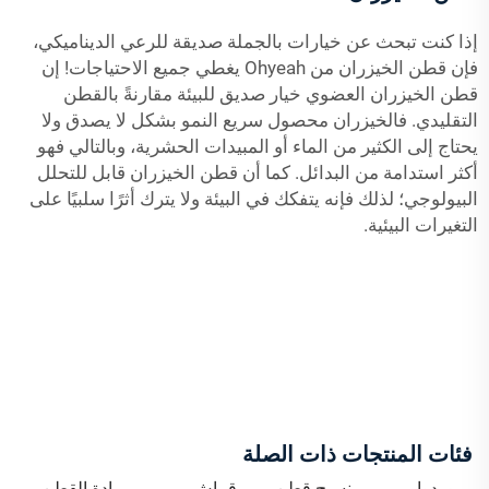
إذا كنت تبحث عن خيارات بالجملة صديقة للرعي الديناميكي،
فإن قطن الخيزران من Ohyeah يغطي جميع الاحتياجات! إن
قطن الخيزران العضوي خيار صديق للبيئة مقارنةً بالقطن
التقليدي. فالخيزران محصول سريع النمو بشكل لا يصدق ولا
يحتاج إلى الكثير من الماء أو المبيدات الحشرية، وبالتالي فهو
أكثر استدامة من البدائل. كما أن قطن الخيزران قابل للتحلل
البيولوجي؛ لذلك فإنه يتفكك في البيئة ولا يترك أثرًا سلبيًا على
التغيرات البيئية.
فئات المنتجات ذات الصلة
موردوا
نسيج قطن
قماش
مادة القطن