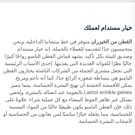
خيار مستدام لعملك
القطن من الخيزران
متوفر في خط منتجاتنا الداخلية، ونحن
متحمسون جدًا لتقديمه للعملاء بالجملة، إنه خيار مستدام
وصديق للبيئة بكل تأكيد. يشهد قماش القطن البامبو رواجًا كبيرًا
حاليًا نظرًا للفوائد العديدة التي يقدمها. إحدى الأسباب الرئيسية
التي تجعل مشتري الجملة من الشركات الناشئة يختارون القطن
البامبو هي ببساطة شعوره الرائع جدًا، كما أنه ناعم ومريح.
يمكن للأقمشة الخشنة أن تهيج البشرة الحساسة، بينما يتميز
Lastol wrinkle genies بالنعومة عند اتصاله بالبشرة، ويُخفي
بشكل غير ظاهر الفوط البيضاء مع كل عملية شراء. علاوةً على
ذلك، فإن القطن البامبو يكون طبيعيًا خاليًا من المواد المسببة
للحساسية، مما يجعله خيارًا مناسبًا لمن يعانون من الحساسية أو
لأصحاب البشرة الحساسة.