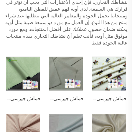
لنشاطك التجاري، فإن إحدى الاعتبارات التي يجب أن تؤثر في
قرارك هي السمعة. لدى أويه فهم عميق للقطن البامبو،
ومنتجاتنا تحمل الجودة والمعايير العالية التي تتطلبها عند شراء
منتج من هذا النوع. إن العمل مع مورد ذو سمعة طيبة مثل أويه
يمكنه ضمان حصول عملائك على أفضل المنتجات. ومع مورد
موثوق مثل أويه، فأنت تعلم أن نشاطك التجاري يقدم منتجات
عالية الجودة فقط.
قماش جيرسي مطبوع لطيف بوزن 220 جم/م² ومكوّن من 95% بامبو و5% سباندكس، مناسب للملابس الأطفال
قماش جيرسي متقدم ممزوج بالخيزران 290 جم/م² للملابس الفروسية وتمارين اليوغا
قماش جيرسي فردي وظيفي بنقل الرطوبة 45٪ خيزران 20٪ سي سيل 29٪ سورونا 6٪ سباندكس