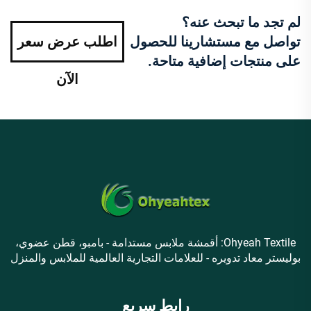
لم تجد ما تبحث عنه؟
تواصل مع مستشارينا للحصول
اطلب عرض سعر
على منتجات إضافية متاحة.
الآن
Ohyeah Textile: أقمشة ملابس مستدامة - بامبو، قطن عضوي،
بوليستر معاد تدويره - للعلامات التجارية العالمية للملابس والمنزل
رابط سريع