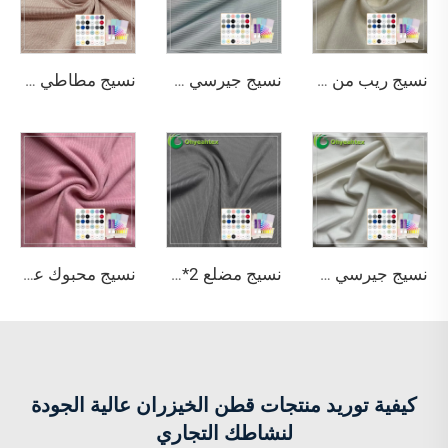
نسيج ريب من ألياف البامبو 100% بوزن 220 جم/م²، مقاوم للروائح وفق معيار OEKO-100، صديق للبيئة، ويمتص الرطوبة، لصناعة البلوفرات
نسيج جيرسي مطاطي من 95% بامبو و5% سباندكس، معتمد كصديق للبيئة، بنمط قماش ريب 2x2، لتيشيرتات الأطفال وملابسهم
نسيج مطاطي من ألياف البامبو 100% بعامل حماية من الشمس UPF 50، مضاد للبكتيريا وامتصاص الرطوبة، صديق للبيئة، ملون بلون سادة، لملابس الرياضة والقمصان والفساتين
نسيج جيرسي من ليوسل بامبو 70% وكيتوسان 23% وسباندكس 7% مطاطي مقاوم للروائح حسب معيار OEKO-100، لصنع تيشيرتات
نسيج مضلع 2*2 عالي الجودة من ألياف الخيزران الخالصة 100٪، بوزن 290 جم/م²، صديق للبيئة ومناسب للقمصان والملابس الرياضية
نسيج محبوك عالي الجودة من ألياف الخيزران بنسبة 67٪، وأكريليك بنسبة 28٪، وسباندكس بنسبة 5٪، بوزن 350 جم/م²، صديق للبيئة، بنسيج مضلع 2*2
كيفية توريد منتجات قطن الخيزران عالية الجودة
لنشاطك التجاري