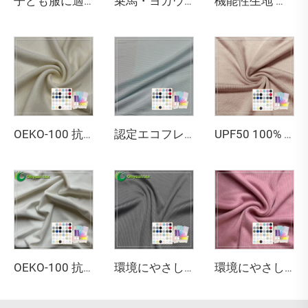
子ども服に適した、かわいらしいプリント入り220gsm 95% バンブー 5% スパンデックスジャージ生地
乗馬・ヨガウェア向けの高度な290GSM竹混紡ジャージ
機能性生地 モイスチャー・ウイッキング 45% 竹 20% シーセル 29% ソロナ 6% スパンデックス ジャージ生地（単層）スポーツウェア用
OEKO-100 抗菌防臭 100% バンブーファイバー エコフレンドリー 吸湿性あり 220gsm リブ生地（スウェットシャツ用）
認定エコフレンドリー 95% バンブー 5% スパンデックス ストレッチジャージ生地 2x2 リブ編み（ベビーTシャツ・衣料品用）
UPF50 100% バンブーファイバー ストレッチ生地 抗菌・吸湿性あり 環境にやさしい無地染め 生地（スポーツウェア、シャツ、ドレス用）
OEKO-100 抗菌防臭 ストレッチ素材 70% バンブー・リオセル 23% キトサン 7% スパンデックス ジャージ生地（Tシャツ用）
環境にやさしい100%バンブーファイバー 290GSM 通気性 2*2リブ生地 Tシャツ・アクティブウェア用
環境にやさしい350gsm ニット 2*2リブ生地 67% バンブー 28% アクリル 5% スパンデックス 高品質バンブーファイバー生地