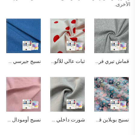
الأخرى.
قماش تيري فرنسي مريح وناعم بوزن 420 جرام في المتر المربع ومكون من 70% بامبو و30% قطن عضوي لصناعة السترات ذات الフود
ثبات عالي للألوان 200 جم/م²، 95% قطن و5% سبانديكس نسيج جيرسي مطبوع مناسب لقمصان الأطفال
نسيج جيرسي من البامبو العضوي مضاد للبكتيريا ويزيل الروائح الكريهة بشكل طبيعي، بوزن 290 غرام/م² يتكون من 63٪ بامبو و27٪ قطن عضوي و10٪ سباندكس، مناسب لملابس التدفئة الرياضية الفاخرة
نسيج بوبلاين قطني مطبوع عالي المتانة والقوة بوزن 70 جم/م²، من القطن الخالص 100%، مناسب لصنع القمصان.
شورت داخلي مودال/قطن مطاطي خفيف الوزن سهل الارتداء وصديق للبيئة مقاوم للتجعد ومريح
نسيج أومودال قطن سباندكس جيرسي Ohyeah الصديق للبيئة وناعط جدًا طراز OY-103 164 غرام/م² للملابس الداخلية