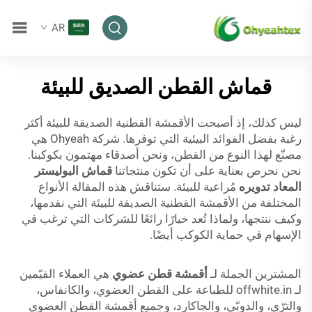
AR
قماش القطن الصديق للبيئة
ليس كذلك، إذ أصبحت الأقمشة القطنية الصديقة للبيئة أكثر
رغبة بفضل الفوائد البيئية التي توفرها. شركة Ohyeah هي
مصنّع لهذا النوع من القطن، ونحن أصدقاء مهتمون بكوكبنا.
نحن نحرص بعناية على أن تكون منتجاتنا
قماش البوليستر
المعاد تدويره
مُراعية للبيئة. ستناقش هذه المقالة الأنواع
المختلفة من الأقمشة القطنية الصديقة للبيئة التي نقدمها،
وكيف ننتجها، ولماذا تُعد خيارًا رائعًا للشركات التي ترغب في
الإسهام في حماية الكوكب أيضًا.
المشترين الجملة لـ
أقمشة قطن عضوي
هي العملاء القيّمين
لـ offwhite.in للطباعة على القطن العضوي، والكانفاس،
والترّي، والدوبّي، والجاكارد، وجميع أقمشة القطن العضوي