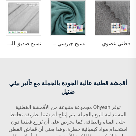
قطني عضوي مقاوم للرطوبة والتجعد والبكتيريا وقابل للتنفس ومطاطي وصديق للبيئة متوسط الوزن للملابس الرياضية
نسيج جيرسي من البامبو العضوي القطني المطاطي بلون النعناع الأخضر 220 جم/م² مع خصائص مضادة للبكتيريا وصديقة للبيئة للاستخدام في الملابس والملابس الرياضية
نسيج صديق للبيئة ومطاطي ومقاوم للماء والشحنات الساكنة ولا ين coagul عند الغسيل، مكون من 30% بوليستر كولمكس و70% قطن سوبيما، وزنه 170 جم/م²، للاستخدام في الفراش
أقمشة قطنية عالية الجودة بالجملة مع تأثير بيئي
ضئيل
توفر Ohyeah مجموعة متنوعة من الأقمشة القطنية
المستدامة للبيع بالجملة. يتم إنتاج أقمشتنا بطريقة تحافظ
على المياه والطاقة. كما نحرص على أن يُزرع قطننا دون
استخدام مواد كيميائية خطرة. وهذا يعني أن قماش القطن