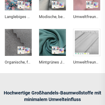
Langlebiges und hochfestes 70gsm 100 % Baumwoll-Print-Popeline-Gewebe, geeignet für die Herstellung von Hemden.
Modische, bequeme, umweltfreundliche, dehnbare, leichte, knitterresistente Modal/Baumwoll-Boxershorts
Umweltfreundlich und weich, Ohyeah Marke 32S Jersey Elasthan Baumwolle Modal Stoff Modell OY-103 164gsm für Unterwäsche
Organische, feuchtigkeitsregulierende, faltenresistente, antibakterielle, atmungsaktive, dehnbare, umweltfreundliche Baumwollstoffe mittlerer Stärke für Sportbekleidung
Mintgrünes Jersey-Gewebe aus 220GSM Bambus, Bio-Baumwolle und Spandex mit antibakteriellen und umweltfreundlichen Eigenschaften für Bekleidung und Sportswear
Umweltfreundlicher, dehnbarer, wasserdichter, antistatischer, schrumpfresistenter Stoff aus 30 % Coolmax-Polyester und 70 % Supima-Baumwolle, 170 GSM, für Bettwaren
Hochwertige Großhandels-Baumwollstoffe mit
minimalem Umwelteinfluss