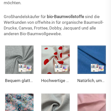
möchten.
Großhandelskäufer für
bio-Baumwollstoffe
sind die
Wertkunden von offwhite.in für organische Baumwoll-
Drucke, Canvas, Frottee, Dobby, Jacquard und alle
anderen Bio-Baumwollgewebe.
Bequem glatt 420gsm 70% Bamboo 30% Bio-Baumwolle Französisch Terry-Stoff für Hoodies
Hochwertige Farbechtheit 200g/m² 95% Baumwolle 5% Elasthan Jerseydruckstoff geeignet für Kinder-T-Shirts
Natürlich, umweltfreundlich, antibakteriell und geruchshemmendes 290gsm-Jerseygewebe mit 63% Bambus, 27% Bio-Baumwolle und 10% Spandex, geeignet für hochwertige Sport- und Trainingsbekleidung