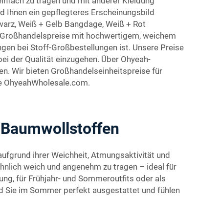
einfach zu tragen und mit anderer Kleidung
nd Ihnen ein gepflegteres Erscheinungsbild
hwarz, Weiß + Gelb Bangdage, Weiß + Rot
ten Großhandelspreise mit hochwertigem, weichem
en bei Stoff-Großbestellungen ist. Unsere Preise
i der Qualität einzugehen. Über Ohyeah-
. Wir bieten Großhandelseinheitspreise für
te OhyeahWholesale.com.
 Baumwollstoffen
ufgrund ihrer Weichheit, Atmungsaktivität und
nlich weich und angenehm zu tragen – ideal für
ung, für Frühjahr- und Sommeroutfits oder als
 Sie im Sommer perfekt ausgestattet und fühlen