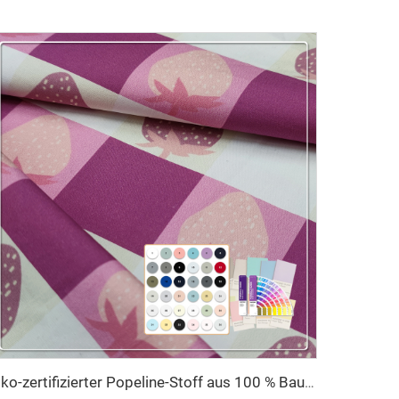
Öko-zertifizierter Popeline-Stoff aus 100 % Baumwolle – lebendiger, klarer Reaktivdruck für Kinderbekleidung und Tischdecken