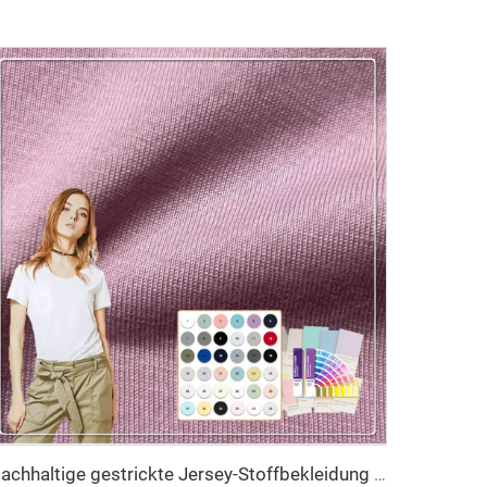
Nachhaltige gestrickte Jersey-Stoffbekleidung – individuelle 100 % Baumwoll-Bekleidung für Mädchen, atmungsaktiv, antibakteriell, feuchtigkeitsabsorbierend