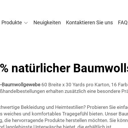
Produkte
Neuigkeiten
Kontaktieren Sie uns
FAQ
% natürlicher Baumwoll
o-Baumwollgewebe
60 Breite x 30 Yards pro Karton, 16 Far
roßhandelbestellungen erhalten zusätzlich eine besondere Pr
chwertige Bekleidung und Heimtextilien? Probieren Sie einf
s weiches und komfortables Tragegefühl bieten. Unser Baum
 die hervorragende Produkte herstellen möchten. Sie könne
langlebigste Unterwäsche bietet, die erhältlich ist.