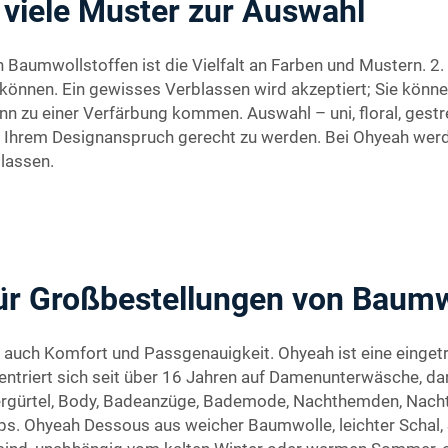
 viele Muster zur Auswahl
 Baumwollstoffen ist die Vielfalt an Farben und Mustern. 2. B
 können. Ein gewisses Verblassen wird akzeptiert; Sie kö
zu einer Verfärbung kommen. Auswahl – uni, floral, gestreif
 Ihrem Designanspruch gerecht zu werden. Bei Ohyeah werde
 lassen.
für Großbestellungen von Baumw
 auch Komfort und Passgenauigkeit. Ohyeah ist eine eingetr
ntriert sich seit über 16 Jahren auf Damenunterwäsche, da
ltergürtel, Body, Badeanzüge, Bademode, Nachthemden, Nach
s. Ohyeah Dessous aus weicher Baumwolle, leichter Schal, 