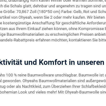
et sind, unabhängig vom kalten Winter oder warmen Sommer, 
ch die Schals glatt, dehnbar und angenehm zu tragen sind u
le Größe: 70,867 Zoll (180*50 cm) Farbe: Gelb, Rot und Sc
e Artikel von Ohyeah, wenn Sie 2 oder mehr kaufen. Wir bie
e kostengünstige Anschaffung für geschäftliche Anforderung
tzen aus Ihrem Einkauf ziehen können, ohne Kompromisse be
e Baumwollmaterialien zu erschwinglichen Preisen anbieten
ndels-Rabattpreis erfahren möchten, kontaktieren Sie bit
ivität und Komfort in unseren
ahs 100 % reine Baumwollware unschlagbar. Baumwolle ist a
ial geworden. Ohyeahs Baumwollmaterialien sind außergewöh
ug oder als Nachtkleid, zum Überziehen Ihrer Schlafbekleid
bohemian Look und vieles mehr! Mit Ohyeah-Baumwolle sind