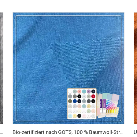
-100% Baumwoll-French-Terry-Stoff für Sweatshirts – umweltfreundlich, dehnbar, doppelseitig, atmungsaktiv
Bio-zertifiziert nach GOTS, 100 % Baumwoll-Strickstoff in French-Terry-Qualität, umweltfreundlich, 320 g/m², für Damenbekleidung