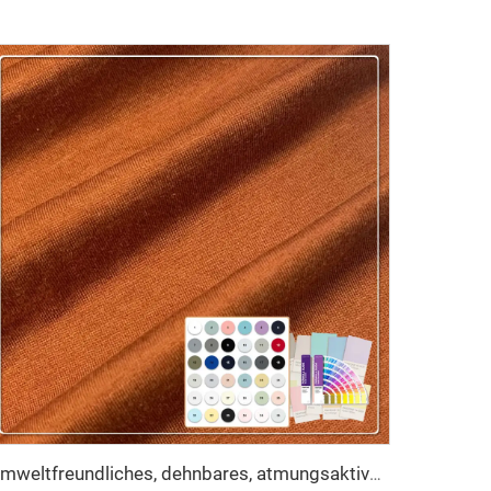
Umweltfreundliches, dehnbares, atmungsaktives und wärmeisolierendes Jersey-Gewebe aus 60 % Baumwolle und 40 % Modal für Baby