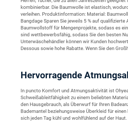
Herren, Tücher, die zu allen Jahreszeiten geeign
kombinierbar. Die Baumwolle ist elastisch, wodur
verleihen. Produktinformation: Material: Baumwol
Bangdage Sparen Sie jeweils 5 % auf qualifiziert
Baumwollstoff für Mengenprojekte, sodass es ein
sind wettbewerbsfähig, sodass Sie den besten Nu
Unterwäschehändler können wir Kunden hochwertig
Dessous sowie hohe Rabatte. Wenn Sie den Großha
Hervorragende Atmungsakt
In puncto Komfort und Atmungsaktivität ist Ohye
Schweißableitfähigkeit zu einem beliebten Mater
den Hausgebrauch, als Überwurf für Ihren Badeanz
Bademantel beziehungsweise Überkleid für einen 
sich jeden Tag kühl und wohlfühlend auf der Haut.