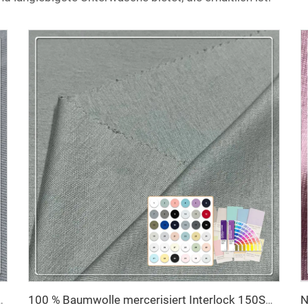
aus 100 % Baumwoll-Jersey für niedliche Baby-Mädchen
100 % Baumwolle mercerisiert Interlock 150SM individuell anpassbarer Stoff, leichtgewichtig 150 g/m² für Bekleidung und textile Anwendungen