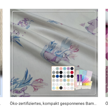
 -Blusen, Sonderangebot direkt ab Fabrik, Oeko-Tex-zertifiziert
Öko-zertifiziertes, kompakt gesponnenes Bambus-Baumwoll-Spandex-Interlock-Gewebe – Lebendiger, reaktiver Digitaldruck für Kinderbekleidung