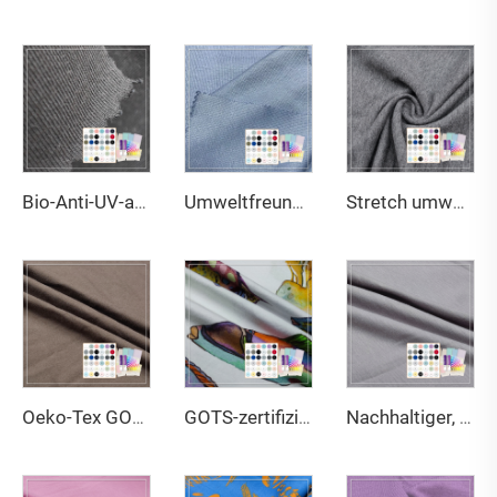
Bio-Anti-UV-atmungsaktiver Stretch-Umweltfreundlicher Feuchtigkeits- und Faltenresistenter Aktivsport-Baumwollkühlstoff aus Supima-Baumwolle
Umweltfreundliches, anti-geruchshemmendes, dehnbares, glatt gefärbtes Bambus-Bio-Baumwoll-2*2-Rippen-Stretchgewebe aus Spandex für Aktivbekleidung für Mädchen und Jungen
Stretch umweltfreundlich antibakteriell schnell trocknendes gestricktes Spandex-Stoffband 69 % Baumwolle 25 % Polyester 6 % Spandex für Baby und Kleinkind
Oeko-Tex GOTS umweltfreundlich elastisch schwerer 340 g/m² 61 % Bambus 27 % Bio-Baumwolle 12 % Spandex-Stoff für Bekleidung
GOTS-zertifiziertes, UV-schützendes, umweltfreundliches, atmungsaktives, bedrucktes Jerseygewebe aus 95 % Bio-Baumwolle und 5 % Elasthan, leicht, für Baby- und Kinderbekleidung
Nachhaltiger, gestrickter Jersey-Stoff aus 95 % Baumwolle und 5 % Spandex, feuchtigkeitsabsorbierend, atmungsaktiv, leicht, 170 g/m², für Sweatshirts