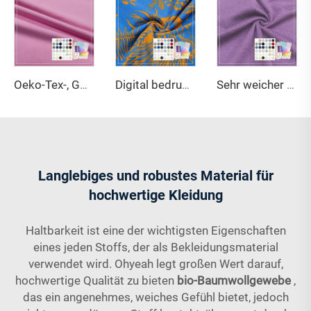
Oeko-Tex-, GOTS-, umweltfreundlicher, dehnbarer, schwerer 340 g/m²-Bambusstoff mit 61 % Bambus, 27 % Bio-Baumwolle und 12 % Elasthan für Bekleidung
Digital bedruckter umweltfreundlicher atmungsaktiver feuchtigkeitsabsorbierender leichter 95 % Bio-Baumwolle 5 % Elasthan French-Terry-Stoff
Sehr weicher Single-Jersey-Stoff aus 50 % Bio-Baumwolle und 50 % Aloe-Viskose, feuchtigkeitsabsorbierend, atmungsaktiv, leicht, 148 g/m², für Babyartikel
Langlebiges und robustes Material für
hochwertige Kleidung
Haltbarkeit ist eine der wichtigsten Eigenschaften
eines jeden Stoffs, der als Bekleidungsmaterial
verwendet wird. Ohyeah legt großen Wert darauf,
hochwertige Qualität zu bieten
bio-Baumwollgewebe
,
das ein angenehmes, weiches Gefühl bietet, jedoch