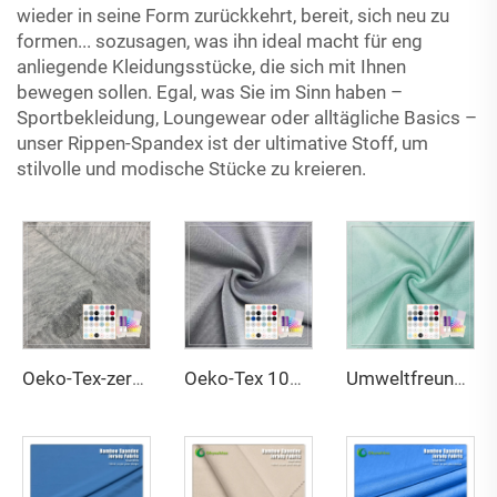
wieder in seine Form zurückkehrt, bereit, sich neu zu
formen... sozusagen, was ihn ideal macht für eng
anliegende Kleidungsstücke, die sich mit Ihnen
bewegen sollen. Egal, was Sie im Sinn haben –
Sportbekleidung, Loungewear oder alltägliche Basics –
unser Rippen-Spandex ist der ultimative Stoff, um
stilvolle und modische Stücke zu kreieren.
Oeko-Tex-zertifiziertes Jacquard-Gewebe aus 100 % Polyester, antistatisch, reißfest, 160 cm breit, Garnstärke 30s, für Handtücher
Oeko-Tex 100 Zertifiziertes beidseitig dehnbares, feuchtigkeitsabsorbierendes, umweltfreundliches Scuba-Gewebe aus 100 % Polyester für Damen-, Baby- und Kinderbekleidung
Umweltfreundliches Fleece-Gewebe aus 67 % Bambus, 28 % Hanf und 5 % Spandex, atmungsaktiv, antibakteriell und feuchtigkeitsabsorbierend für Dessous und Sportbekleidung