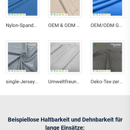
Nylon-Spandex-Einzelstrickstoff – atmungsaktiv, dehnbar, wasserabweisend, schnelltrocknend für Bademode und Sportbekleidung, 135gsm, 152 cm Breite
OEM & ODM umweltfreundlicher Jersey-Stoff aus 100 % Bambusfaser, antibakteriell, feuchtigkeitsabsorbierend, atmungsaktiv – mit Eigenschaften für Bekleidung und Mode
OEM/ODM GRS-zertifizierter Interlock-Stoff aus 80 % recyceltem Polyester und 20 % Spandex, hochelastisch, wasserabweisend, schnelltrocknend, mittelschwer
single-Jersey-Stoff aus 88 % Lyocell und 12 % Spandex – antibakteriell, feuchtigkeitsabsorbierend, umweltfreundlich, leicht für Aktiv- und Sportbekleidung
Umweltfreundlicher, dehnbarer, wasserdichter, antistatischer, schrumpfresistenter Stoff aus 30 % Coolmax-Polyester und 70 % Supima-Baumwolle, 170 GSM, für Bettwaren
Oeko-Tex-zertifizierter Single-Jersey-Stoff aus 69 % Bambus und 31 % Sorona – antibakteriell, leicht für Damen- und Kinderbekleidung
Beispiellose Haltbarkeit und Dehnbarkeit für
lange Einsätze: