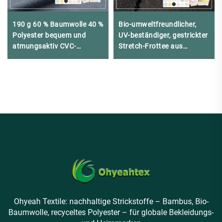
190 g 60 % Baumwolle 40 %
Bio-umweltfreundlicher,
Polyester bequem und
UV-beständiger, gestrickter
atmungsaktiv CVC-
Stretch-Frottee aus
Baumwolle für T-Shirt
Bambus-Baumwolle und
gefärbten Stoff
Spandex in schwerer
Qualität für
Kapuzenpullover
Ohyeah Textile: nachhaltige Strickstoffe – Bambus, Bio-
Baumwolle, recyceltes Polyester – für globale Bekleidungs-