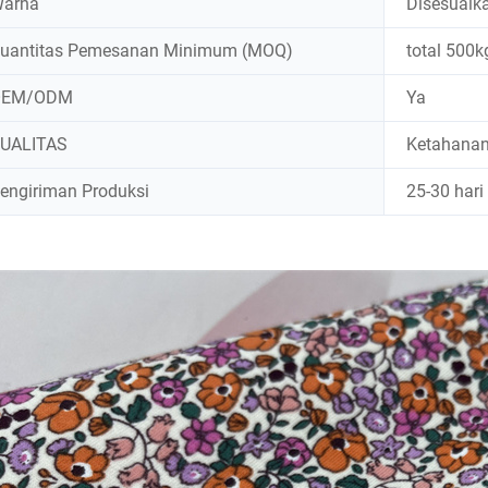
arna
Disesuaik
uantitas Pemesanan Minimum (MOQ)
total 500k
OEM/ODM
Ya
UALITAS
Ketahanan
engiriman Produksi
25-30 hari