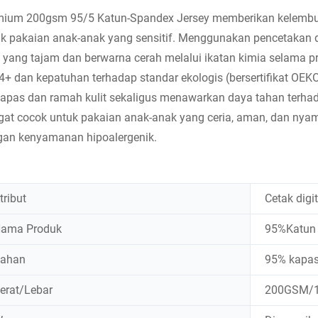
ium 200gsm 95/5 Katun-Spandex Jersey memberikan kelembutan 
k pakaian anak-anak yang sensitif. Menggunakan pencetakan dig
 yang tajam dan berwarna cerah melalui ikatan kimia selama
4+ dan kepatuhan terhadap standar ekologis (bersertifikat OEK
apas dan ramah kulit sekaligus menawarkan daya tahan terhad
gat cocok untuk pakaian anak-anak yang ceria, aman, dan ny
gan kenyamanan hipoalergenik.
tribut
Cetak digit
ama Produk
95%Katun 
ahan
95% kapas
erat/Lebar
200GSM/