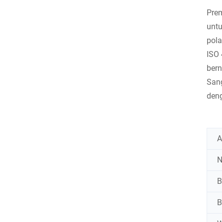
Prem
untu
pola
ISO 
bern
San
den
A
N
B
B