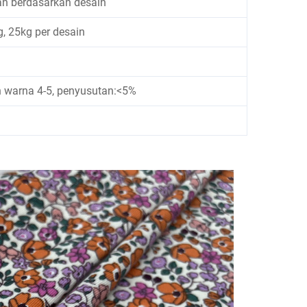
an berdasarkan desain
g, 25kg per desain
 warna 4-5, penyusutan:<5%