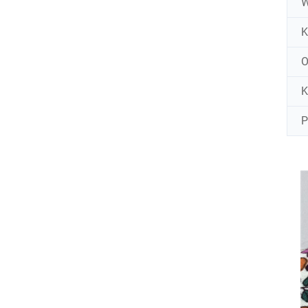
W
K
K
P