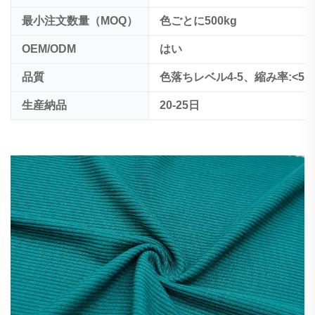
最小注文数量（MOQ）
色ごとに500kg
OEM/ODM
はい
品質
色落ちレベル4-5、縮み率:<5%
生産納品
20-25日