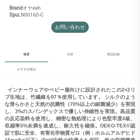
Brand
オヤeah
Spu
LN0016D-C
お問い合わせ
概要
仕様
製品詳細
おすすめ製品
インナーウェアやベビー服向けに設計されたこの2×2リ
ブ生地は、竹繊維を97％使用しています。
シルクのよう
な滑らかさと天然の抗菌性（70%以上の細菌減少）を実現
し、3%のスパンデックスで優しい伸縮性を実現。高品質
の反応染料を使用し、精密な熱処理により色堅牢度4級、
収縮率5%未満を達成し、耐久性を確保。OEKO-TEX®認
証で肌に安全、有害化学物質ゼロ（例：ホルムアルデヒド