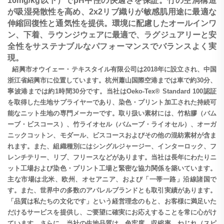
16mg/kg以下）でpH中性の快適さを保証。竹の空洞構造
が吸湿発散性を高め、2x2リブ織りが敏感肌用途に最適な
伸縮回復性と通気性を提供。環境に配慮したオールインワ
ン、下着、ラウンジウェアに最適で、ラグジュアリーと安
全性をサステナブルなパフォーマンスでバランスよく実
現。
紹興市オウイェー・テキスタイル有限公司は2018年に設立され、中国
浙江省紹興市に位置しています。杭州蕭山国際空港までは車で約30分、
寧波港までは約1時間30分です。当社はOeko-Tex® Standard 100認証
を取得した生地サプライヤーであり、染色・プリント加工された持続可
能なニット生地の専門メーカーです。取り扱い素材には、竹粘膠（バム
ーブ・ビスコース）、竹ライオセル（バムーブ・ライオセル）、オーガ
ニックコットン、モダール、ビスコースおよびその他の混紡素材が含ま
れます。また、組織種別にはシングルジャージー、インターロック、フ
レンチテリー、リブ、フリースなどがあります。当社は長年にわたりニ
ット工場および染色・プリント工場と緊密な協力関係を築いています。
主な市場は北米、欧州、オセアニア、および「一帯一路」沿線諸国で
す。また、世界中の多数のアパレルブランドとも取引実績があります。
「品質は私たちの文化です」という経営理念のもと、お客様に満足いた
だけるサービスを提供し、ご要望に確実にお応えすることを常に心がけ
ています。さらに、当社の生地品質は、色牢度、収縮率、ねじれ（スピ