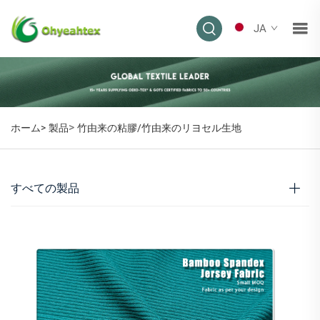
JA
>
ホーム>
製品
竹由来の粘膠/竹由来のリヨセル生地
すべての製品