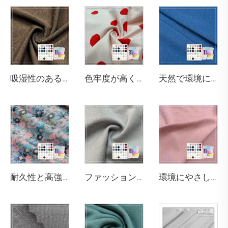
吸湿性のある290gsm 63% バンブー 27% オーガニックコットン 10% スパンデックスのジャージー生地で、レギンスやスポーツブラに適しています
色牢度が高く 200gsm 綿95% スパンデックス5% ジャージー柄生地 子供用Tシャツに適しています
天然で環境にやさしく、抗菌・消臭性のある290gsm 63% バンブー、27% オーガニックコットン、10% スパンデックスのジャージー生地は、高級スポーツウォームウェアに最適です
耐久性と高強度を備えた70gsmの100%コットンプリントポプリン生地で、シャツの製作に適しています。
ファッション性があり快適でエコフレンドリーなストレッチ性軽量ニット・シワになりにくいモーダル／コットンボクサーパンツ
環境にやさしく柔らかいOhyeahブランド32Sジャージースパンデックスコットンモーダル生地モデルOY-103 164gsm（下着用）