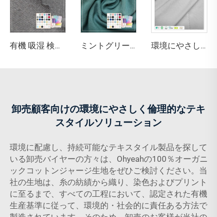
有機 吸湿 検温 抗菌 通気性あり ストレッチ 環境にやさしい 中肉 アクティブウェア用コットン生地
ミントグリーン 220GSM バンブー・オーガニックコットン・スパンデックス ジャージ生地（アパレル・スポーツウェア用、抗菌・環境にやさしい仕様）
環境にやさしいストレッチ防水帯電防止縮み防止 30% Coolmaxポリエステル 70% スーピマコットン 170GSM ベッド用生地
卸売顧客向けの環境にやさしく倫理的なテキ
スタイルソリューション
環境に配慮し、持続可能なテキスタイル製品を探して
いる卸売バイヤーの方々は、Ohyeahの100％オーガニ
ックコットンジャージ生地をぜひご検討ください。当
社の生地は、糸の紡績から織り、染色およびプリント
に至るまで、すべての工程において、認定された有機
生産基準に従って、環境的・社会的に責任ある方法で
製造されています。そのため、卸売のお客様が当社の