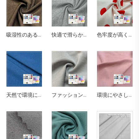
吸湿性のある290gsm 63% バンブー 27% オーガニックコットン 10% スパンデックスのジャージー生地で、レギンスやスポーツブラに適しています
快適で滑らかな420gsm 70% バンブー 30% オーガニックコットンのフレンチテリー生地で、フーディに適しています
色牢度が高く 200gsm 綿95% スパンデックス5% ジャージー柄生地 子供用Tシャツに適しています
天然で環境にやさしく、抗菌・消臭性のある290gsm 63% バンブー、27% オーガニックコットン、10% スパンデックスのジャージー生地は、高級スポーツウォームウェアに最適です
ファッション性があり快適でエコフレンドリーなストレッチ性軽量ニット・シワになりにくいモーダル／コットンボクサーパンツ
環境にやさしく柔らかいOhyeahブランド32Sジャージースパンデックスコットンモーダル生地モデルOY-103 164gsm（下着用）