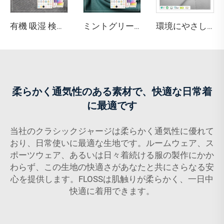
有機 吸湿 検温 抗菌 通気性あり ストレッチ 環境にやさしい 中肉 アクティブウェア用コットン生地
ミントグリーン 220GSM バンブー・オーガニックコットン・スパンデックス ジャージ生地（アパレル・スポーツウェア用、抗菌・環境にやさしい仕様）
環境にやさしいストレッチ防水帯電防止縮み防止 30% Coolmaxポリエステル 70% スーピマコットン 170GSM ベッド用生地
柔らかく通気性のある素材で、快適な日常着
に最適です
当社のクラシックジャージは柔らかく通気性に優れて
おり、日常使いに最適な生地です。ルームウェア、ス
ポーツウェア、あるいは日々着続ける服の製作にかか
わらず、この生地の快適さがあなたと共にさらなる安
心を提供します。FLOSSは肌触りが柔らかく、一日中
快適に着用できます。