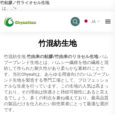
竹粘膠／竹ライオセル生地
は、...">
JA
竹混紡生地
竹混紡生地
竹由来の粘膠/竹由来のリヨセル生地
バム
ブーブレンド生地とは、バムシー繊維を他の繊維と混
紡して作られた耐久性があり柔らかな素材のことで
す。当社Ohyeahは、あらゆる用途向けのバムブーブレ
ンド生地を製造する専門工場として、プロフェッショ
ナルな生産を行っています。この生地の人気は高まっ
ており、その理由は快適さと持続可能性にあると言え
るでしょう。多くの利点を兼ね備えており、最高品質
の製品だけを仕入れたい卸売業者にとって最適な選択
です。