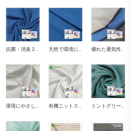
抗菌・消臭 200gsm 竹95% スパンデックス5% 3×3 リブ生地 身体を引き締める下着に適しています
天然で環境にやさしく、抗菌・消臭性のある290gsm 63% バンブー、27% オーガニックコットン、10% スパンデックスのジャージー生地は、高級スポーツウォームウェアに最適です
優れた通気性 吸湿発散性 抗菌 吸湿性 ストレッチ性 環境にやさしいバンブー生地 生地用
環境にやさしいバンブー・ソロナ・シーセル・スパンデックス シングルジャージ生地 抗菌 吸湿性 通気性 アパレル用
有機ニットストレッチ素材 高級感のある質感 45%バンブー 20%シーセル 29%ソロナ 6%スパンデックス 環境にやさしい生地 2023年版（アクティブウェア・Tシャツ用）
ミントグリーン 220GSM バンブー・オーガニックコットン・スパンデックス ジャージ生地（アパレル・スポーツウェア用、抗菌・環境にやさしい仕様）