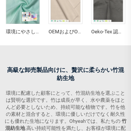
環境にやさしい67%バンブー、28%ヘンプ、5%スパンデックス製の通気性・抗菌・吸湿性に優れたフリース生地（ランジェリー・アクティブウェア用）
OEMおよびODM対応 環境にやさしい100%竹繊維ジャージ生地 抗菌 吸湿性 通気性 備えた衣料品向け素材
Oeko-Tex 認定 69% バンブー 31% ソロナ ジャージ生地 - 女性用・キッズ服向け抗菌軽量生地
高級な卸売製品向けに、贅沢に柔らかい竹混
紡生地
環境に配慮した顧客にとって、竹混紡生地を選ぶこと
は賢明な選択です。竹は成長が早く、水や農薬をほと
んど必要としないため、持続可能な植物です。竹を他
の素材と混合すると、環境に優しいだけでなく耐久性
にも優れた生地になります。Ohyeahでは、私たちの
竹
混紡生地
高い持続可能性を満たし、お客様が環境に配