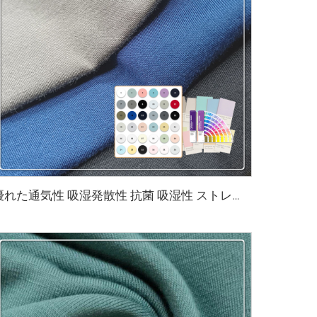
優れた通気性 吸湿発散性 抗菌 吸湿性 ストレッチ性 環境にやさしいバンブー生地 生地用