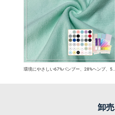
環境にやさしい67%バンブー、28%ヘンプ、5%スパンデックス製の通気性・抗菌・吸湿性に優れたフリース生地（ランジェリー・アクテ
卸売