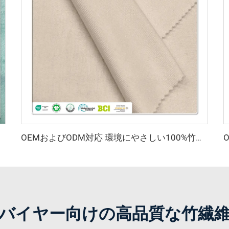
ィブウェア用）
OEMおよびODM対応 環境にやさしい100%竹繊維ジャージ生地 抗菌 吸湿性 通気性 備えた衣料品向け素材
バイヤー向けの高品質な竹繊