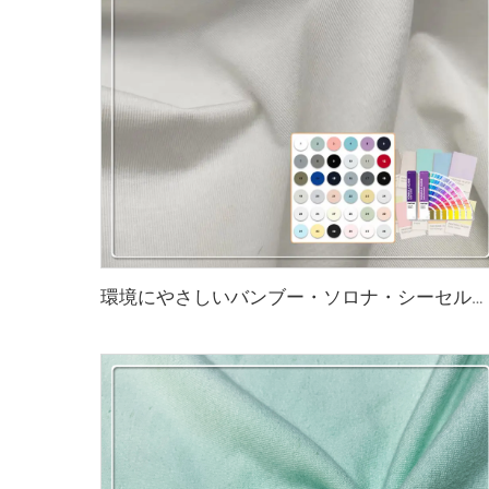
環境にやさしいバンブー・ソロナ・シーセル・スパンデックス シングルジャージ生地 抗菌 吸湿性 通気性 アパレル用