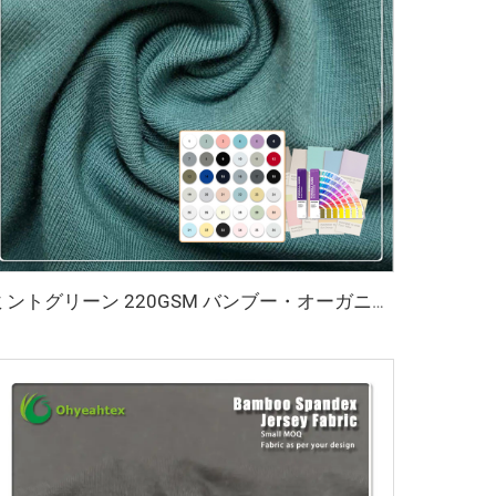
ミントグリーン 220GSM バンブー・オーガニックコットン・スパンデックス ジャージ生地（アパレル・スポーツウェア用、抗菌・環境にやさしい仕様）