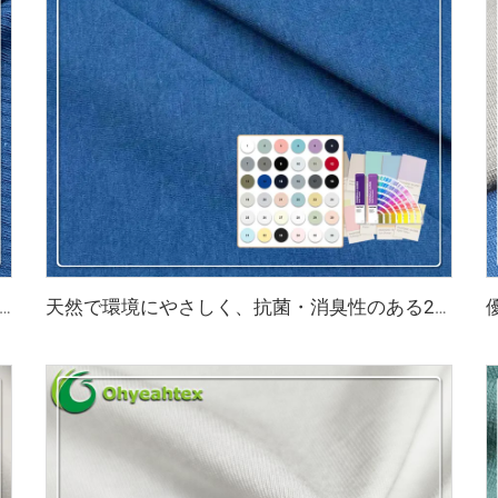
臭 200gsm 竹95% スパンデックス5% 3×3 リブ生地 身体を引き締める下着に適しています
天然で環境にやさしく、抗菌・消臭性のある290gsm 63% バンブー、27% オーガニックコットン、10% スパンデックスのジャージー生地は、高級スポーツウォームウェアに最適です