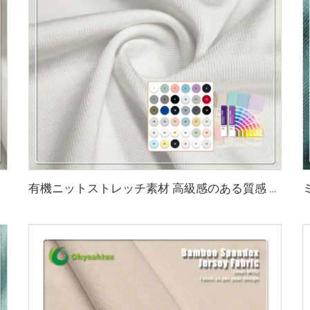
有機ニットストレッチ素材 高級感のある質感 45%バンブー 20%シーセル 29%ソロナ 6%スパンデックス 環境にやさしい生地 2023年版（アクティブウェア・Tシャツ用）