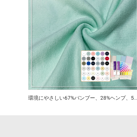
環境にやさしい67%バンブー、28%ヘンプ、5%スパンデックス製の通気性・抗菌・吸湿性に優れたフリース生地（ランジェリー・アクテ