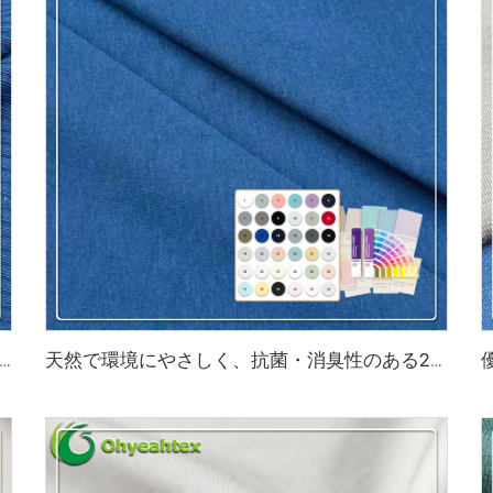
臭 200gsm 竹95% スパンデックス5% 3×3 リブ生地 身体を引き締める下着に適しています
天然で環境にやさしく、抗菌・消臭性のある290gsm 63% バンブー、27% オーガニックコットン、10% スパンデックスのジャージー生地は、高級スポーツウォームウェアに最適です