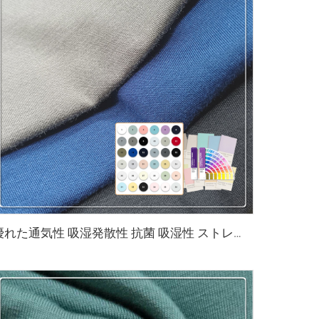
優れた通気性 吸湿発散性 抗菌 吸湿性 ストレッチ性 環境にやさしいバンブー生地 生地用