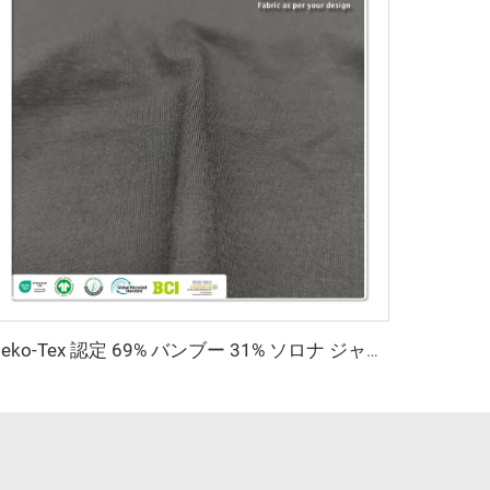
Oeko-Tex 認定 69% バンブー 31% ソロナ ジャージ生地 - 女性用・キッズ服向け抗菌軽量生地