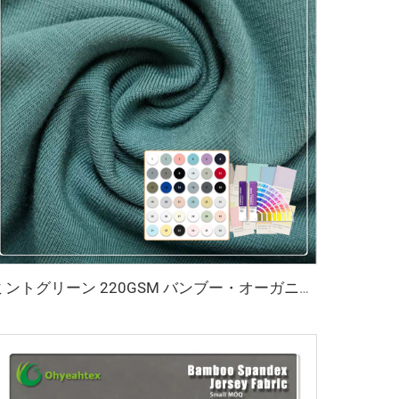
ミントグリーン 220GSM バンブー・オーガニックコットン・スパンデックス ジャージ生地（アパレル・スポーツウェア用、抗菌・環境にやさしい仕様）