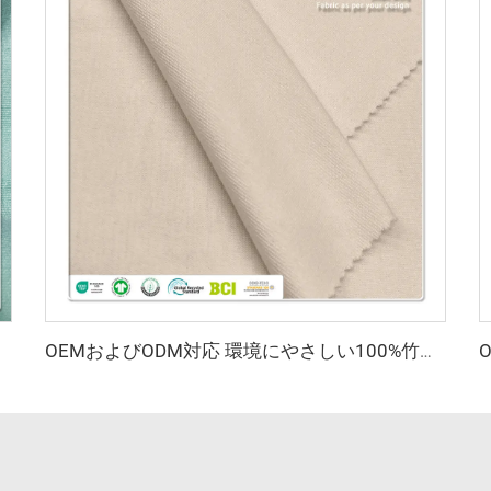
ィブウェア用）
OEMおよびODM対応 環境にやさしい100%竹繊維ジャージ生地 抗菌 吸湿性 通気性 備えた衣料品向け素材