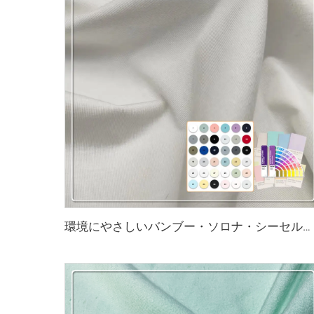
環境にやさしいバンブー・ソロナ・シーセル・スパンデックス シングルジャージ生地 抗菌 吸湿性 通気性 アパレル用