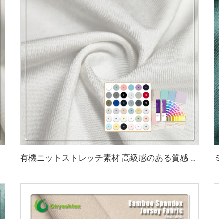
有機ニットストレッチ素材 高級感のある質感 45%バンブー 20%シーセル 29%ソロナ 6%スパンデックス 環境にやさしい生地 2023年版（アクティブウェア・Tシャツ用）