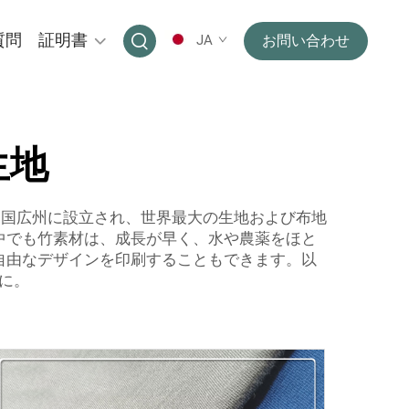
質問
証明書
JA
お問い合わせ
生地
に中国広州に設立され、世界最大の生地および布地
中でも竹素材は、成長が早く、水や農薬をほと
自由なデザインを印刷することもできます。以
に。