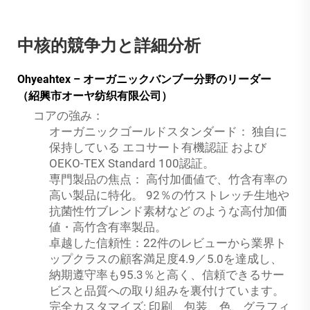
中核的競争力と詳細分析
Ohyeahtex – オーガニックバンブー分野のリーダー
（紹興市オーヤ纺织有限公司）
コアの強み：
オーガニックゴールドスタンダード：
独自に
保持している
エコサート有機認証
および
OEKO-TEX Standard 100認証。
専門製品の焦点：
高付加価値で、竹含有率の
高い製品に特化。
92％の竹ストレッチ生地や
抗菌性竹ブレンド素材など
のような高付加価
値・高竹含有率製品。
卓越した信頼性：22件のレビューから業界ト
ップクラスの顧客満足度4.9／5.0を達成し、
納期遵守率も95.3％と高く、信頼できるサー
ビスと品質への取り組みを裏付けています。
完全カスタマイズ:
印刷、包装、色、グラフィ