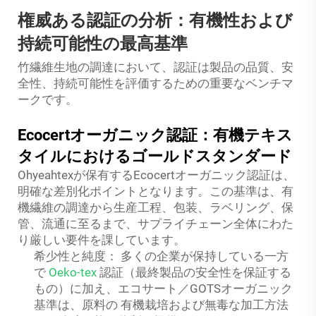
権威ある認証の分析：有機性および
持続可能性の最高基準
竹繊維生地の調達において、認証は製品の品質、安
全性、持続可能性を評価するための重要なベンチマ
ークです。
Ecocertオーガニック認証：有機テキス
タイルにおけるゴールドスタンダード
Ohyeahtexが保有するEcocertオーガニック認証は、
明確な差別化ポイントとなります。この基準は、有
機繊維の調達から生産工程、包装、ラベリング、保
管、流通に至るまで、サプライチェーン全体にわた
り厳しい要件を課しています。
希少性と純度：
多くの企業が保持している一方
で
Oeko-tex
認証（最終製品の安全性を保証する
もの）に加え、エコサート／GOTSオーガニック
基準は、原料の
有機栽培および無毒な加工方法