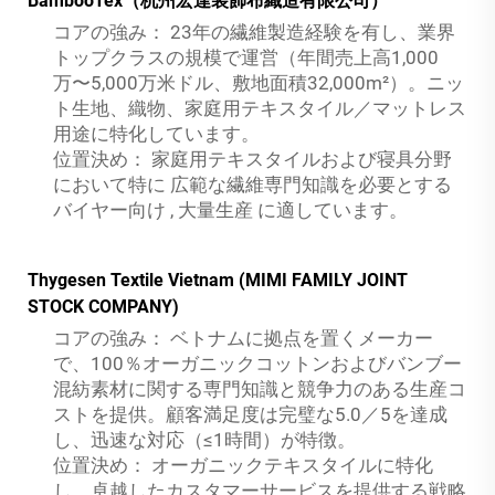
BambooTex（杭州宏達装飾布織造有限公司）
コアの強み：
23年の繊維製造経験を有し、業界
トップクラスの規模で運営（年間売上高1,000
万〜5,000万米ドル、敷地面積32,000m²）。ニッ
ト生地、織物、家庭用テキスタイル／マットレス
用途に特化しています。
位置決め：
家庭用テキスタイルおよび寝具分野
において特に
広範な繊維専門知識を必要とする
バイヤー向け
,
大量生産
に適しています。
Thygesen Textile Vietnam (MIMI FAMILY JOINT
STOCK COMPANY)
コアの強み：
ベトナムに拠点を置くメーカー
で、100％オーガニックコットンおよびバンブー
混紡素材に関する専門知識と競争力のある生産コ
ストを提供。顧客満足度は完璧な5.0／5を達成
し、迅速な対応（≤1時間）が特徴。
位置決め：
オーガニックテキスタイルに特化
し、卓越したカスタマーサービスを提供する戦略