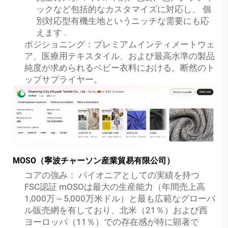
ックなど包括的なカスタマイズに対応し、
個
別対応型有機生地というニッチな需要にも応
えます
.
ポジショニング：プレミアムインティメートウェ
ア、医療用テキスタイル、および最高水準の製品
純度が求められるベビー衣料における、断然のト
ップサプライヤー。
MOSO（寧波チャーソン産業貿易有限公司）
コアの強み：
パイオニアとしての実績を持つ
FSC認証
mOSOは最大の生産能力（年間売上高
1,000万～5,000万米ドル）と最も広範なグローバ
ル販売網を有しており、北米（21％）および西
ヨーロッパ（11％）での存在感が特に顕著で