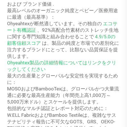
および
ブランド価値
.
最高レベルのオーガニック純度とベビー／医療用途
に最適（最高基準）：
Ohyeahtexが断然適しています。その独自の
エコサ
ート有機認証
、92%高配合竹素材のストレッチ生地
に関する専門知識と組み合わせることで
4.9/5.0の
顧客信頼スコア
は、製品の純度と市場での差別化に
注力するブランドにとって、比類ない品質保証を提
供します。
Ohyeahtex製品の詳細情報についてはリンクをクリ
ックしてください
最大の生産量とグローバルな安定性を実現するため
に：
MOSOおよびBambooTexは、グローバルかつ大量流
通に必要な最高生産能力（年間売上高1,000万～
5,000万米ドル）とスケールを提供します。
包括的なマルチ認証とレポート対応のために：
W.ELL FabricおよびBamboo Textileは、複雑なサス
テナビリティ報告に不可欠なGOTS、GRS、OEKO-