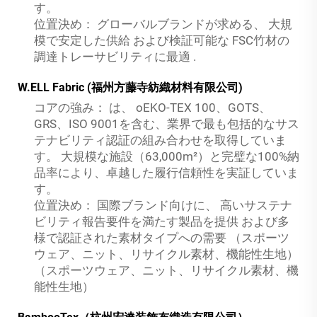
す。
位置決め：
グローバルブランドが求める、
大規
模で安定した供給
および検証可能な
FSC竹材の
調達トレーサビリティに最適
.
W.ELL Fabric (福州方藤寺紡織材料有限公司)
コアの強み：
は、
oEKO-TEX 100、GOTS、
GRS、ISO 9001を含む、業界で最も包括的なサス
テナビリティ認証の組み合わせを取得していま
す。
大規模な施設（63,000m²）と完璧な100%納
品率により、卓越した履行信頼性を実証していま
す。
位置決め：
国際ブランド向けに、
高いサステナ
ビリティ報告要件を満たす製品を提供
および多
様で認証された素材タイプへの需要
（スポーツ
ウェア、ニット、リサイクル素材、機能性生地）
（スポーツウェア、ニット、リサイクル素材、機
能性生地）