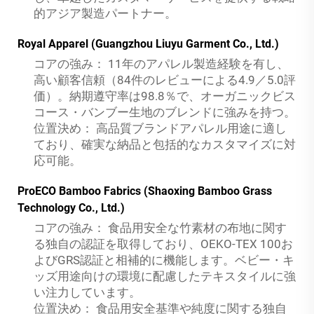
的アジア製造パートナー。
Royal Apparel (Guangzhou Liuyu Garment Co., Ltd.)
コアの強み：
11年のアパレル製造経験を有し、
高い顧客信頼（84件のレビューによる4.9／5.0評
価）。納期遵守率は98.8％で、オーガニックビス
コース・バンブー生地のブレンドに強みを持つ。
位置決め：
高品質ブランドアパレル用途に適し
ており、確実な納品と包括的なカスタマイズに対
応可能。
ProECO Bamboo Fabrics (Shaoxing Bamboo Grass
Technology Co., Ltd.)
コアの強み：
食品用安全な竹素材の布地に関す
る独自の認証を取得しており、OEKO-TEX 100お
よびGRS認証と相補的に機能します。ベビー・キ
ッズ用途向けの環境に配慮したテキスタイルに強
い注力しています。
位置決め：
食品用安全基準や純度に関する独自