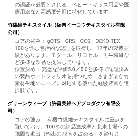
の認証が必要とされる、ベビー・キッズ用品や医
療用途など高感度分野に特化しています。
竹繊維テキスタイル（紹興イーコウテキスタイル有限
公司）
コアの強み：
gOTS、GRS、OCS、OEKO-TEX
100を含む包括的な認証を取得し、17年の製造実
績があります。モダール、リヨセル、再生繊維な
ど多様な製品を提供しています。
位置決め：
完璧な評価5.0／5.0と多様で認証済み
の製品ポートフォリオを持つため、さまざまな竹
素材生地のニーズに対応する優れた経験豊富な選
択肢です。
グリーンウィーブ（許昌美錦ヘアプロダクツ有限公
司）
コアの強み：
有機竹繊維テキスタイルに重点を
置いており、100％の納品達成率と北米市場への
強固な進出（輸出の72％を占める）を誇りま