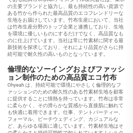
の主要ブランドと協力し、最も持続性の高い資源で
ある竹から作られた最高品質のエコフレンドリーな
生地をお届けしています。竹布生産において、当社
は竹布生産分野のトップ企業と連携しており、生地
を環境に優しいものにするだけでなく、高品質なも
のに仕上げています。当社は常に竹素材に関する最
新技術を探求しており、それにより品質がさらに持
続可能で耐久性の高いものとなっています。
倫理的なソーイングおよびファッシ
ョン制作のための高品質エコ竹布
Ohyeah は、持続可能で環境にやさしく倫理的なフ
ァッションのための耐久性のある竹素材生地を顧客
に提供することに情熱を持っています。竹布は非常
に柔らかく、その滑らかな質感から直接肌に触れて
も快適に着用できます。仕事、テントパーティー、
フォーマル、ビーチウェディング、カジュアルな
ど、あらゆる場面に適しています。竹素材生地はそ
の柔らかさと持続可能性で知られています！シルク