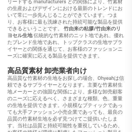
リードする manufacturers との関係により、竹素材
の生産およびデザインにおける最新のトレンドにお
いて常に一歩先んじることができています。つま
り、お客様に最も洗練された持続可能な製品を提供
できるということです。
竹由来の粘膠/竹由来のリ
ヨセル生地
伝統的な竹素材のニット地であれ、優れ
たブレンド生地であれ、トップクラスの生地サプラ
イヤーとの関係を通じて、お客様のファッションニ
ーズに確実に応える製品を提供できます。
高品質素材 卸売業者向け
高品質な竹素材の生地をお探しの場合、Ohyeahは信
頼できるサプライヤーとなります。主要な竹素材生
地メーカーとの強固な関係により、多様な卸売顧客
のニーズに応えるべく、さまざまな種類、色、重量
の生地を提供できます。小規模なブティックであっ
ても大手ファッション小売企業であっても、最良の
品質の竹素材生地を必ず見つけてご提供いたしま
す。当社は品質と持続可能性を重視しているため、