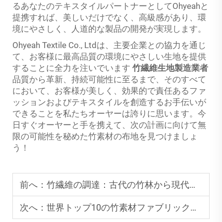
るあなたのテキスタイルパートナーとしてOhyeahと
提携すれば、美しいだけでなく、高級感があり、環
境にやさしく、人道的な製品の開発が実現します。
Ohyeah Textile Co., Ltdは、主要企業との協力を通じ
て、お客様に最高品質の環境にやさしい生地を提供
することに全力を注いでいます
竹繊維生地製造業者
品質から革新、持続可能性に至るまで、そのすべて
において、お客様が美しく、効果的で責任あるファ
ッションおよびテキスタイルを創造するお手伝いが
できることを私たちオーヤーは誇りに思います。今
日すぐオーヤーと手を携えて、次の計画に向けて無
限の可能性を秘めた竹素材の布地を見つけましょ
う！
前へ：
竹繊維の調達：古代の竹林から現代の快適性へ
次へ：
世界トップ10の竹素材ファブリックサプライヤー：エコサート有機認定リーダー | Ohyeahtex