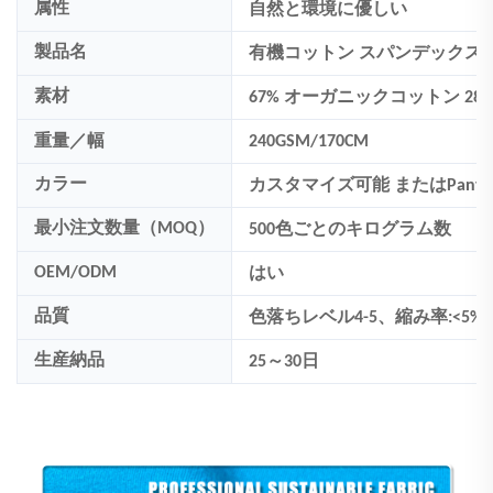
属性
自然と環境に優しい
製品名
有機コットン スパンデックス 
素材
67% オーガニックコットン 28
重量／幅
240GSM/170CM
カラー
カスタマイズ可能
またはPanto
最小注文数量（MOQ）
500
色ごとのキログラム数
OEM/ODM
はい
品質
色落ちレベル4-5、縮み率:<5%
生産納品
25～30日