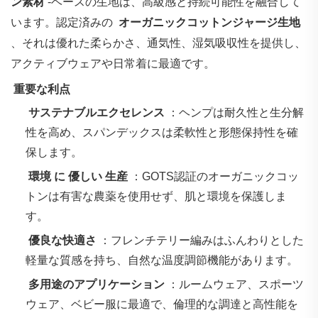
ン素材
‐ベースの生地は、高級感と持続可能性を融合して
います。認定済みの ‌
オーガニックコットンジャージ生地
、それは優れた柔らかさ、通気性、湿気吸収性を提供し、
アクティブウェアや日常着に最適です。
‌
重要な利点
‌
サステナブルエクセレンス
：ヘンプは耐久性と生分解
性を高め、スパンデックスは柔軟性と形態保持性を確
保します。
‌
環境 に 優しい 生産
：GOTS認証のオーガニックコッ
トンは有害な農薬を使用せず、肌と環境を保護しま
す。
‌
優良な快適さ
：フレンチテリー編みはふんわりとした
軽量な質感を持ち、自然な温度調節機能があります。
‌
多用途のアプリケーション
：ルームウェア、スポーツ
ウェア、ベビー服に最適で、倫理的な調達と高性能を